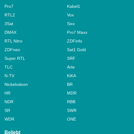
Pro7
Kabel1
RTL2
Vox
3Sat
Sixx
DMAX
Pro7 Maxx
RTL Nitro
ZDFinfo
ZDFneo
Sat1 Gold
Super RTL
SRF
TLC
Arte
N-TV
KiKA
Nickelodeon
BR
HR
MDR
NDR
RBB
SR
SWR
WDR
ONE
Beliebt