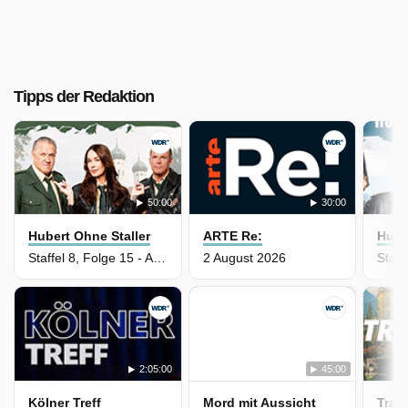
Tipps der Redaktion
50:00
30:00
Hubert Ohne Staller
ARTE Re:
Hube
Staffel 8, Folge 15 - Ausnahmezustand
2 August 2026
2:05:00
45:00
Kölner Treff
Mord mit Aussicht
Trau