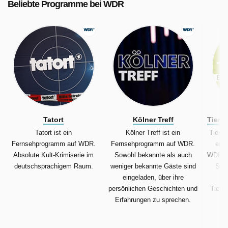
Beliebte Programme bei WDR
Tatort
Kölner Treff
Tiere
Tatort ist ein
Kölner Treff ist ein
Tiere 
Fernsehprogramm auf WDR.
Fernsehprogramm auf WDR.
ein
Absolute Kult-Krimiserie im
Sowohl bekannte als auch
WDR. K
deutschsprachigem Raum.
weniger bekannte Gäste sind
Suc
eingeladen, über ihre
Z
persönlichen Geschichten und
Tierh
Erfahrungen zu sprechen.