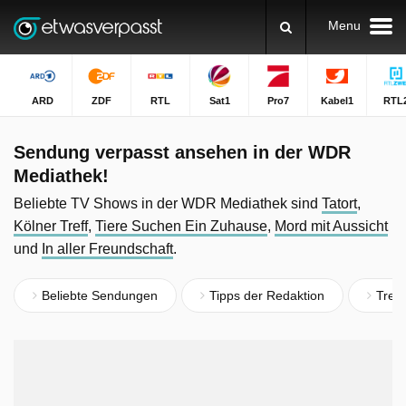
Menu
ARD
ZDF
RTL
Sat1
Pro7
Kabel1
RTL
Sendung verpasst ansehen in der WDR
Mediathek!
Beliebte TV Shows in der WDR Mediathek sind
Tatort
,
Kölner Treff
,
Tiere Suchen Ein Zuhause
,
Mord mit Aussicht
und
In aller Freundschaft
.
Beliebte Sendungen
Tipps der Redaktion
Tren