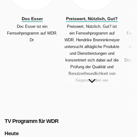
Doc Esser
Preiswert, Nützlich, Gut?
Doc Esser ist ein
Preiswert, Nützlich, Gut? ist
W
Fernsehprogramm auf WDR.
ein Fernsehprogramm auf
Fern
Dr.
WDR. Hendrike Brenninkmeyer
Bri
untersucht alltägliche Produkte
neue
und Dienstleistungen und
N
konzentriert sich dabei auf die
Deutsc
Prüfung der Qualität und
Benutzerfreundlichkeit von
Gegenständen wie
Wasserfiltern, Brotmaschinen
und Reinigungsrobotern.
TV Programm für WDR
Heute