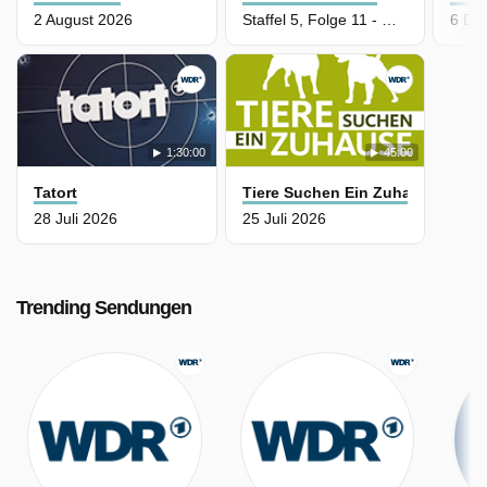
2 August 2026
Staffel 5, Folge 11 - Minigolf Mafia
6 De
1:30:00
45:00
Tatort
Tiere Suchen Ein Zuhause
28 Juli 2026
25 Juli 2026
Trending Sendungen