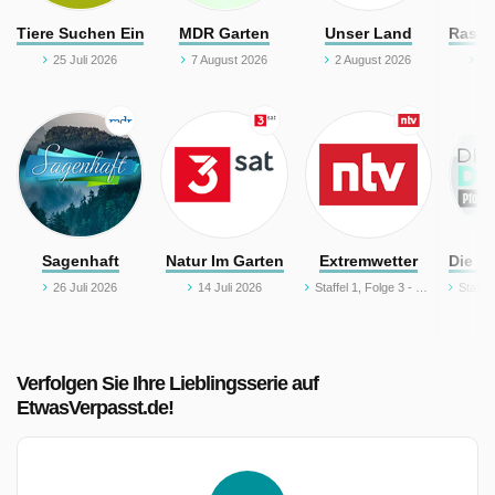
Tiere Suchen Ein Zuhause
MDR Garten
Unser Land
Rasch
25 Juli 2026
7 August 2026
2 August 2026
1 
Sagenhaft
Natur Im Garten
Extremwetter
Die T
26 Juli 2026
14 Juli 2026
Staffel 1, Folge 3 - Phänomen Hitzewelle
Staffel 3, Folge 8 - Un
Verfolgen Sie Ihre Lieblingsserie auf
EtwasVerpasst.de!