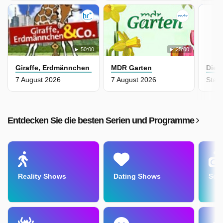
50:00
25:00
Giraffe, Erdmännchen & Co.
MDR Garten
Die 
7 August 2026
7 August 2026
Entdecken Sie die besten Serien und Programme
Reality Shows
Dating Shows
Soa