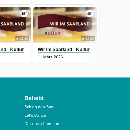
30:00
30:00
and - Kultur
Wir Im Saarland - Kultur
Wir Im Saarl
11 März 2026
4 März 2026
Beliebt
Schlag den Star
Let's Dance
Der quiz-champion