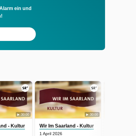
 Alarm ein und
h!
30:00
30:00
and - Kultur
Wir Im Saarland - Kultur
Wir Im Saarl
1 April 2026
25 März 2026