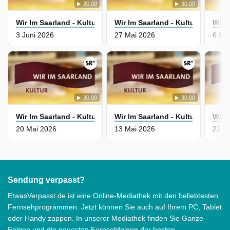
30:00
30:00
Wir Im Saarland - Kultur
Wir Im Saarland - Kultur
Wir I
3 Juni 2026
27 Mai 2026
6 Ma
30:00
30:00
Wir Im Saarland - Kultur
Wir Im Saarland - Kultur
Wir I
20 Mai 2026
13 Mai 2026
22 Ap
Sendung verpasst?
EtwasVerpasst.de ist eine Online-Mediathek mit den beliebtesten
Fernsehprogrammen. Jetzt können Sie auch auf Ihrem PC, Tablet
oder Handy zappen. In unserer Mediathek finden Sie Ganze
Folgen und die neuesten Fernsehfolgen der besten