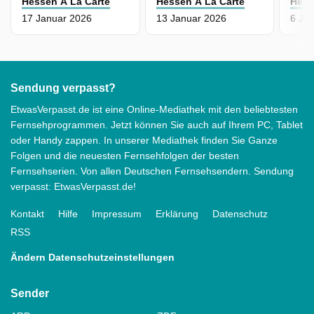
Hessen À La Carte
Hessen À La Carte
Hess
17 Januar 2026
13 Januar 2026
6 Ja
Sendung verpasst?
EtwasVerpasst.de ist eine Online-Mediathek mit den beliebtesten
Fernsehprogrammen. Jetzt können Sie auch auf Ihrem PC, Tablet
oder Handy zappen. In unserer Mediathek finden Sie Ganze
Folgen und die neuesten Fernsehfolgen der besten
Fernsehserien. Von allen Deutschen Fernsehsendern. Sendung
verpasst: EtwasVerpasst.de!
Kontakt
Hilfe
Impressum
Erklärung
Datenschutz
RSS
Ändern Datenschutzeinstellungen
Sender