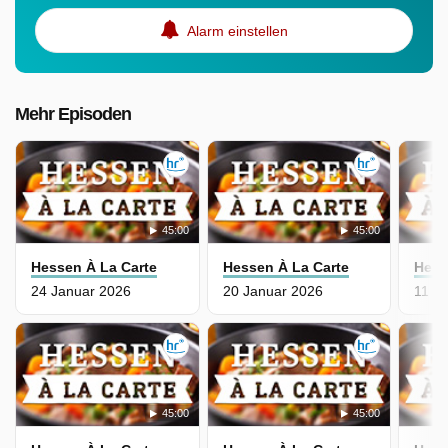
Alarm einstellen
Mehr Episoden
45:00
45:00
Hessen À La Carte
Hessen À La Carte
Hess
24 Januar 2026
20 Januar 2026
11 J
45:00
45:00