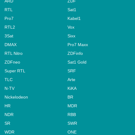
ARD
ZDF
RTL
Sat1
Pro7
Kabel1
RTL2
Vox
3Sat
Sixx
DMAX
Pro7 Maxx
RTL Nitro
ZDFinfo
ZDFneo
Sat1 Gold
Super RTL
SRF
TLC
Arte
N-TV
KiKA
Nickelodeon
BR
HR
MDR
NDR
RBB
SR
SWR
WDR
ONE