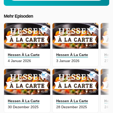
Mehr Episoden
30:00
45:00
Hessen À La Carte
Hessen À La Carte
Hess
4 Januar 2026
3 Januar 2026
27 D
45:00
45:00
Hessen À La Carte
Hessen À La Carte
Hess
30 Dezember 2025
28 Dezember 2025
24 D