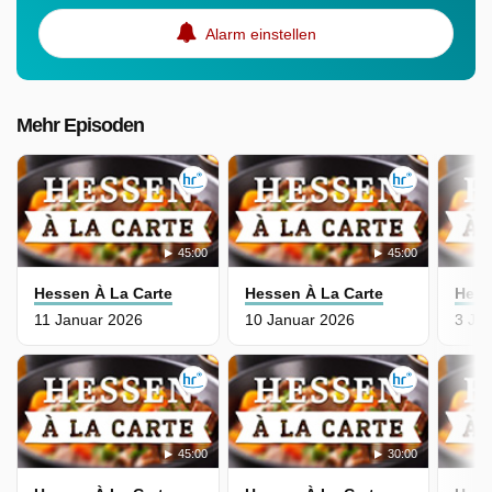
Alarm einstellen
Mehr Episoden
45:00
45:00
Hessen À La Carte
Hessen À La Carte
Hess
11 Januar 2026
10 Januar 2026
3 Ja
45:00
30:00