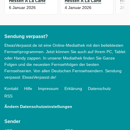
Hessen À La Carte
Hessen À La Carte
Hess
6 Januar 2026
4 Januar 2026
28 D
Sendung verpasst?
EtwasVerpasst.de ist eine Online-Mediathek mit den beliebtesten
Fernsehprogrammen. Jetzt können Sie auch auf Ihrem PC, Tablet
oder Handy zappen. In unserer Mediathek finden Sie Ganze
Folgen und die neuesten Fernsehfolgen der besten
Fernsehserien. Von allen Deutschen Fernsehsendern. Sendung
verpasst: EtwasVerpasst.de!
Kontakt
Hilfe
Impressum
Erklärung
Datenschutz
RSS
Ändern Datenschutzeinstellungen
Sender