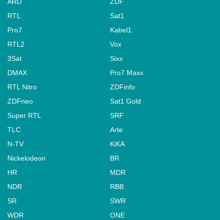
ARD
ZDF
RTL
Sat1
Pro7
Kabel1
RTL2
Vox
3Sat
Sixx
DMAX
Pro7 Maxx
RTL Nitro
ZDFinfo
ZDFneo
Sat1 Gold
Super RTL
SRF
TLC
Arte
N-TV
KiKA
Nickelodeon
BR
HR
MDR
NDR
RBB
SR
SWR
WDR
ONE