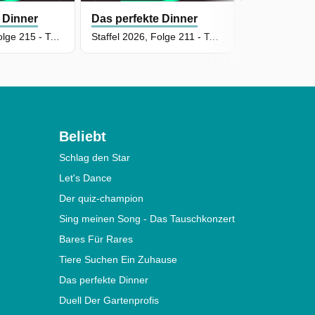
 Dinner
Das perfekte Dinner
Das perfekt
Staffel 2026, Folge 215 - Tag 2: Petra, Darmstadt
Staffel 2026, Folge 211 - Tag 3: Karo, Ruhrgebiet
Beliebt
Schlag den Star
Let's Dance
Der quiz-champion
Sing meinen Song - Das Tauschkonzert
Bares Für Rares
Tiere Suchen Ein Zuhause
Das perfekte Dinner
Duell Der Gartenprofis