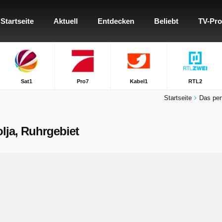
Startseite
Aktuell
Entdecken
Beliebt
TV-Pr
Sat1
Pro7
Kabel1
RTL2
Startseite
Das per
olja, Ruhrgebiet