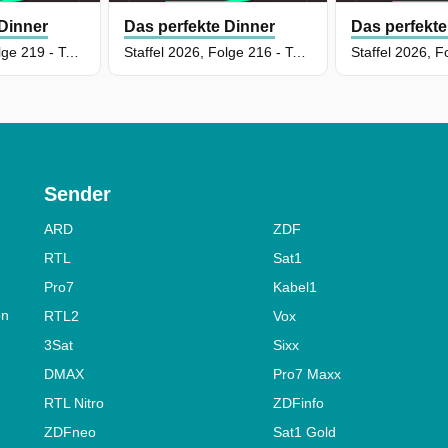
 Dinner
Das perfekte Dinner
Das perfekte
Staffel 2026, Folge 219 - Tag 1: Bastian, Aachen
Staffel 2026, Folge 216 - Tag 3: Max, Darmstadt
Sender
ARD
ZDF
RTL
Sat1
Pro7
Kabel1
on
RTL2
Vox
3Sat
Sixx
DMAX
Pro7 Maxx
RTL Nitro
ZDFinfo
ZDFneo
Sat1 Gold