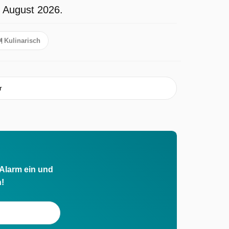
m August 2026.
Kulinarisch
r
 Alarm ein und
h!