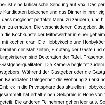
ner ist eine kulinarische Sendung auf Vox. Das per
e Kandidaten bekochen und das Dinner in ihrer ei
, dass möglichst perfekte Menü zu zaubern, und hi
en zu erhalten. Die verschiedenen Gastgeber, die 
en die Kochkünste der Mitbewerber in einer gehei
t mit kochen dran. Die Hobbyköche und Hobbyköc
bereiten der Mahlzeiten, Empfang der Gäste und 
ilungskriterien sind Dekoration der Tafel, Präsenta
e Gastgeberqualitäten. Die Kamera begleitet zudem
tgebers. Während der Gastgeber oder die Gastgeb
en Kandidaten Gelegenheit die Wohnung zu erkund
inblick in die Privatsphäre des aktuellen Hobby
esammelt hat erhält einen Geldpreis in Höhe von
geteilt. Die anderen Teilnehmer gehen leer aus. Se