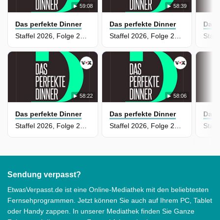
59:08
58:39
Das perfekte Dinner
Das perfekte Dinner
Das 
Staffel 2026, Folge 212 - Tag 4: Kolja, Ruhrgebiet
Staffel 2026, Folge 211 - Tag 3: Karo, Ruhrgebiet
58:22
58:06
Das perfekte Dinner
Das perfekte Dinner
Das 
Staffel 2026, Folge 210 - Tag 2: Yase, Ruhrgebiet
Staffel 2026, Folge 209 - Tag 1: Wibke, Ruhrgebiet
Sendung verpasst?
EtwasVerpasst.de ist eine Online-Mediathek mit den beliebtesten
Fernsehprogrammen. Jetzt können Sie auch auf Ihrem PC, Tablet
oder Handy zappen. In unserer Mediathek finden Sie Ganze