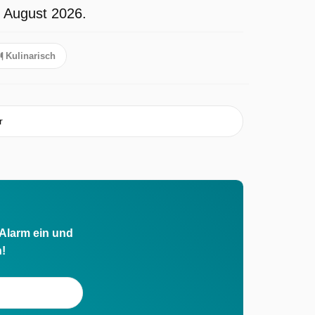
m August 2026.
Kulinarisch
r
 Alarm ein und
h!