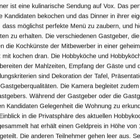
ner ist eine kulinarische Sendung auf Vox. Das per
e Kandidaten bekochen und das Dinner in ihrer ei
, dass möglichst perfekte Menü zu zaubern, und hi
en zu erhalten. Die verschiedenen Gastgeber, die 
en die Kochkünste der Mitbewerber in einer gehei
t mit kochen dran. Die Hobbyköche und Hobbyköc
bereiten der Mahlzeiten, Empfang der Gäste und 
ilungskriterien sind Dekoration der Tafel, Präsenta
e Gastgeberqualitäten. Die Kamera begleitet zudem
tgebers. Während der Gastgeber oder die Gastgeb
en Kandidaten Gelegenheit die Wohnung zu erkund
inblick in die Privatsphäre des aktuellen Hobby
esammelt hat erhält einen Geldpreis in Höhe von
geteilt. Die anderen Teilnehmer gehen leer aus. Se