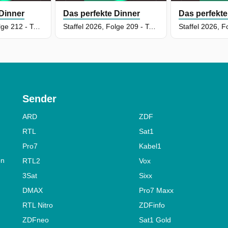
 Dinner
Das perfekte Dinner
Das perfekte
Staffel 2026, Folge 212 - Tag 4: Kolja, Ruhrgebiet
Staffel 2026, Folge 209 - Tag 1: Wibke, Ruhrgebiet
Sender
ARD
ZDF
RTL
Sat1
Pro7
Kabel1
on
RTL2
Vox
3Sat
Sixx
DMAX
Pro7 Maxx
RTL Nitro
ZDFinfo
ZDFneo
Sat1 Gold