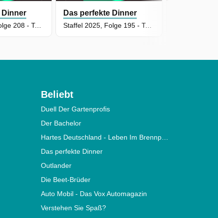
 Dinner
Das perfekte Dinner
Das perfekt
Staffel 2026, Folge 208 - Tag 5: Sascha, Hannover
Staffel 2025, Folge 195 - Tag 2: Jürgen, Würzburg
Beliebt
Duell Der Gartenprofis
Der Bachelor
Hartes Deutschland - Leben Im Brennpunkt
Das perfekte Dinner
Outlander
Die Beet-Brüder
Auto Mobil - Das Vox Automagazin
Verstehen Sie Spaß?