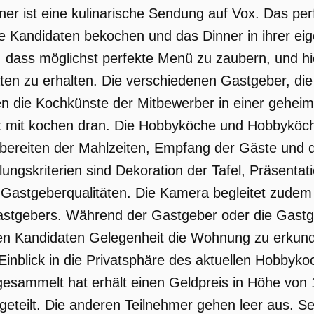
ner ist eine kulinarische Sendung auf Vox. Das per
e Kandidaten bekochen und das Dinner in ihrer ei
, dass möglichst perfekte Menü zu zaubern, und hi
en zu erhalten. Die verschiedenen Gastgeber, die 
en die Kochkünste der Mitbewerber in einer gehei
t mit kochen dran. Die Hobbyköche und Hobbyköc
bereiten der Mahlzeiten, Empfang der Gäste und 
ilungskriterien sind Dekoration der Tafel, Präsenta
e Gastgeberqualitäten. Die Kamera begleitet zudem
tgebers. Während der Gastgeber oder die Gastgeb
en Kandidaten Gelegenheit die Wohnung zu erkund
inblick in die Privatsphäre des aktuellen Hobby
esammelt hat erhält einen Geldpreis in Höhe von
geteilt. Die anderen Teilnehmer gehen leer aus. Se