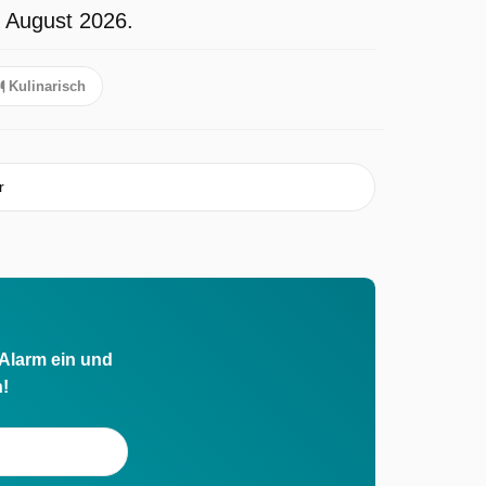
m August 2026.
Kulinarisch
r
 Alarm ein und
h!