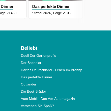
 Dinner
Das perfekte Dinner
Das perfekt
Staffel 2026, Folge 214 - Tag 1: Markus, Darmstadt
Staffel 2026, Folge 210 - Tag 2: Yase, Ruhrgebiet
Beliebt
Duell Der Gartenprofis
Der Bachelor
Hartes Deutschland - Leben Im Brennpunkt
Das perfekte Dinner
Outlander
Die Beet-Brüder
Auto Mobil - Das Vox Automagazin
Verstehen Sie Spaß?