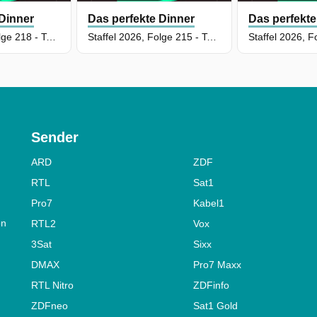
 Dinner
Das perfekte Dinner
Das perfekte
Staffel 2026, Folge 218 - Tag 5: Susanne, Darmstadt
Staffel 2026, Folge 215 - Tag 2: Petra, Darmstadt
Sender
ARD
ZDF
RTL
Sat1
Pro7
Kabel1
on
RTL2
Vox
3Sat
Sixx
DMAX
Pro7 Maxx
RTL Nitro
ZDFinfo
ZDFneo
Sat1 Gold