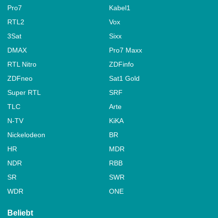
Pro7
Kabel1
RTL2
Vox
3Sat
Sixx
DMAX
Pro7 Maxx
RTL Nitro
ZDFinfo
ZDFneo
Sat1 Gold
Super RTL
SRF
TLC
Arte
N-TV
KiKA
Nickelodeon
BR
HR
MDR
NDR
RBB
SR
SWR
WDR
ONE
Beliebt