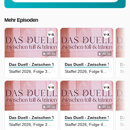
Mehr Episoden
45:49
46:05
Das Duell - Zwischen Tüll Und Tränen
Das Duell - Zwischen Tüll Und T
Das 
Staffel 2026, Folge 37 - Manuela Kriewen vs. Hannes Schrader
Staffel 2026, Folge 69 - Nihal Saridemir vs. Elaine Ferlita
45:09
45:41
Das Duell - Zwischen Tüll Und Tränen
Das Duell - Zwischen Tüll Und T
Das 
Staffel 2026, Folge 34 - Christina Sonnek vs. Elisa Junghans
Staffel 2026, Folge 43 - Jana Schmitter vs. Hannes Schrader