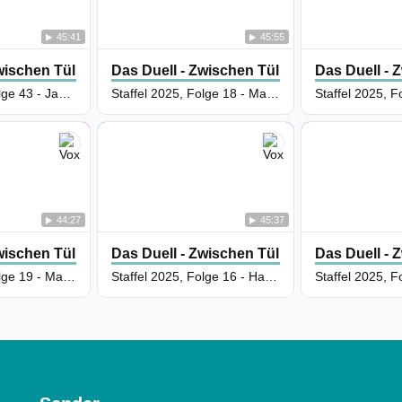
45:41
45:55
wischen Tüll Und Tränen
Das Duell - Zwischen Tüll Und Tränen
Das Duell - 
Staffel 2026, Folge 43 - Jana Schmitter vs. Hannes Schrader
Staffel 2025, Folge 18 - Manuela Kriewen vs. Janina Gourie
44:27
45:37
wischen Tüll Und Tränen
Das Duell - Zwischen Tüll Und Tränen
Das Duell - 
Staffel 2025, Folge 19 - Maritta Emser vs. Nihal Saridemir
Staffel 2025, Folge 16 - Hannes Schrader vs. Christian Sailer