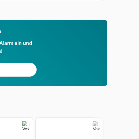
?
 Alarm ein und
h!