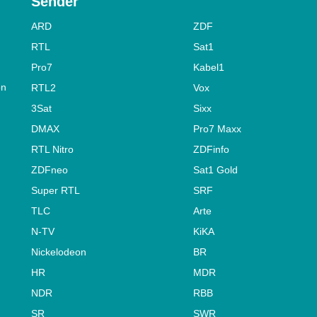
Sender
ARD
ZDF
RTL
Sat1
Pro7
Kabel1
on
RTL2
Vox
3Sat
Sixx
DMAX
Pro7 Maxx
RTL Nitro
ZDFinfo
ZDFneo
Sat1 Gold
Super RTL
SRF
TLC
Arte
N-TV
KiKA
Nickelodeon
BR
HR
MDR
NDR
RBB
SR
SWR