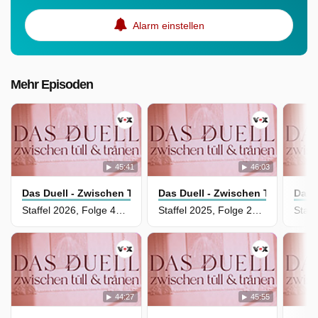
Alarm einstellen
Mehr Episoden
45:41
46:03
Das Duell - Zwischen Tüll Und Tränen
Das Duell - Zwischen Tüll Und T
Das 
Staffel 2026, Folge 43 - Jana Schmitter vs. Hannes Schrader
Staffel 2025, Folge 20 - Elaine Ferlita vs. Jana Schmitter
44:27
45:55