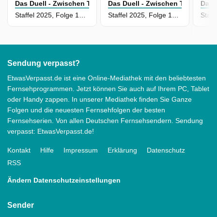
Das Duell - Zwischen Tüll Und Tränen
Das Duell - Zwischen Tüll Und T
Das 
Staffel 2025, Folge 19 - Maritta Emser vs. Nihal Saridemir
Staffel 2025, Folge 18 - Manuela Kriewen vs. Janina Gourie
Sendung verpasst?
EtwasVerpasst.de ist eine Online-Mediathek mit den beliebtesten
Fernsehprogrammen. Jetzt können Sie auch auf Ihrem PC, Tablet
oder Handy zappen. In unserer Mediathek finden Sie Ganze
Folgen und die neuesten Fernsehfolgen der besten
Fernsehserien. Von allen Deutschen Fernsehsendern. Sendung
verpasst: EtwasVerpasst.de!
Kontakt
Hilfe
Impressum
Erklärung
Datenschutz
RSS
Ändern Datenschutzeinstellungen
Sender