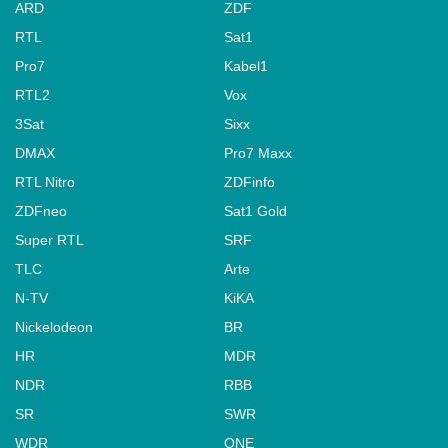
ARD
ZDF
RTL
Sat1
Pro7
Kabel1
RTL2
Vox
3Sat
Sixx
DMAX
Pro7 Maxx
RTL Nitro
ZDFinfo
ZDFneo
Sat1 Gold
Super RTL
SRF
TLC
Arte
N-TV
KiKA
Nickelodeon
BR
HR
MDR
NDR
RBB
SR
SWR
WDR
ONE