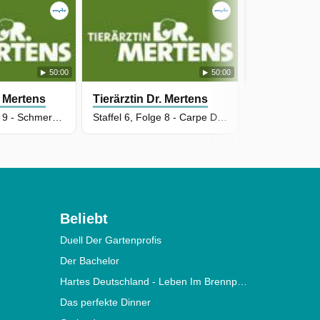
50:00
50:00
. Mertens
Tierärztin Dr. Mertens
Tierärztin D
Staffel 6, Folge 9 - Schmerzhafte Entscheidung
Staffel 6, Folge 8 - Carpe Diem
Beliebt
Duell Der Gartenprofis
Der Bachelor
Hartes Deutschland - Leben Im Brennpunkt
Das perfekte Dinner