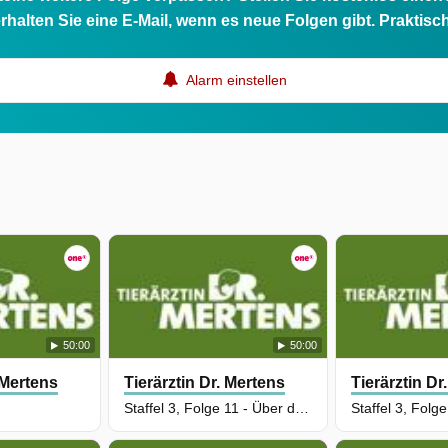
rhalten Sie eine E-Mail, wenn es neue Folgen gibt. Praktisc
en
Alarm einstellen
n
hm
n
50:00
50:00
 Mertens
Tierärztin Dr. Mertens
Tierärztin Dr
Staffel 3, Folge 11 - Über den Wolken