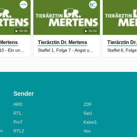
on
50:00
50:00
 Mertens
Tierärztin Dr. Mertens
Tierärztin Dr
Staffel 6, Folge 10 - Ein unwiderstehliches Angebot
Staffel 1, Folge 7 - Angst um Voi Nam
i
Sender
ARD
ZDF
RTL
Sat1
6,
Pro7
Kabel1
am
on
RTL2
Vox