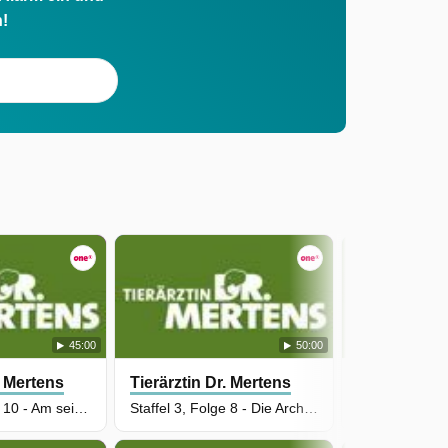
h!
45:00
50:00
. Mertens
Tierärztin Dr. Mertens
Tierärztin D
Staffel 3, Folge 10 - Am seidenen Faden
Staffel 3, Folge 8 - Die Arche Noah