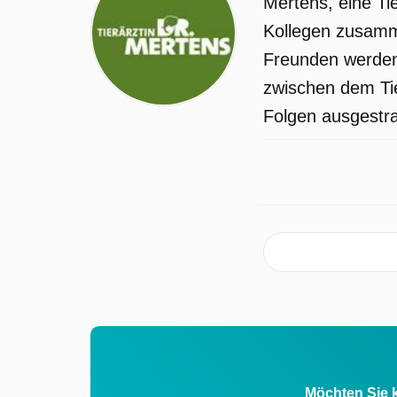
Mertens, eine Tie
Schützling, der Braunbär Gorbatschow
Kollegen zusamme
ist der Star in einem Werbespot für
Freunden werden 
Nahrungsmittel. Doch der Bär sei für
zwischen dem Tie
Dreharbeiten momentan überhaupt nic
Folgen ausgestrah
zu gebrauchen, weil er anscheinend
ernstliche Verdauungsprobleme habe.
Nach eingehender Untersuchung stellt
Susanne fest: Gorbatschow ist eine
Gorbatschowa - und die Bärendame is
trächtig. Auch in der Familie gibt es
Überraschungen, wenn auch der
unangenehmen Art: Susanne will in
einem klärenden Gespräch den Umga
mit Jonas regeln, und findet Klaus in
Möchten Sie k