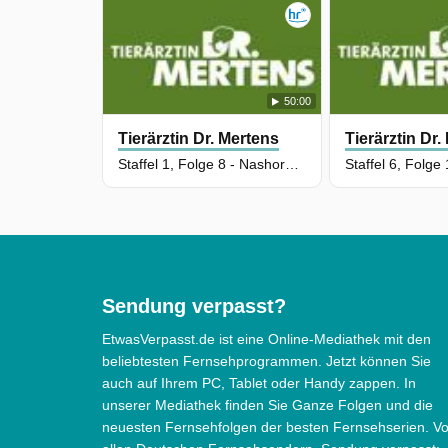
Gehege, als Lea aus der Krankenstati
entlassen wird. Glücklicherweise ist
Christoph rechtzeitig zur Stelle.
Susanne erntet erwartungsgemäß
50:00
bittere Vorwürfe von ihrem Noch-
Tierärztin Dr. Mertens
Tierärztin Dr.
Staffel 1, Folge 8 - Nashornhochzeit
Ehemann. Nachdem Christoph ihr dabe
behilflich war, das Türschloss ihrer
Wohnung auszuwechseln, verleben die
beiden einen romantischen Abend und
kommen sich langsam näher.
Sendung verpasst?
EtwasVerpasst.de ist eine Online-Mediathek mit den
Tierärztin Dr. Mertens wurde auf HR
beliebtesten Fernsehprogrammen. Jetzt können Sie
ausgestrahlt am Samstag 18 April 202
auch auf Ihrem PC, Tablet oder Handy zappen. In
unserer Mediathek finden Sie Ganze Folgen und die
15:10 Uhr. Diese Folge wurde zuerst 
neuesten Fernsehfolgen der besten Fernsehserien. V
Dienstag 19 November 2024 gepostet.