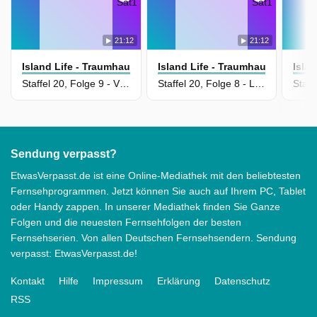
21:12
21:12
Island Life - Traumhaus Gesucht
Island Life - Traumhaus Gesucht
Isla
Staffel 20, Folge 9 - Vier Pfoten, ein Haus
Staffel 20, Folge 8 - Leben wie im Urlaub
Sendung verpasst?
EtwasVerpasst.de ist eine Online-Mediathek mit den beliebtesten
Fernsehprogrammen. Jetzt können Sie auch auf Ihrem PC, Tablet
oder Handy zappen. In unserer Mediathek finden Sie Ganze
Folgen und die neuesten Fernsehfolgen der besten
Fernsehserien. Von allen Deutschen Fernsehsendern. Sendung
verpasst: EtwasVerpasst.de!
Kontakt
Hilfe
Impressum
Erklärung
Datenschutz
RSS