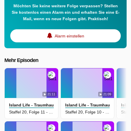
Möchten Sie keine weitere Folge verpassen? Stellen
Sie kostenlos einen Alarm ein und erhalten Sie eine E-
Mail, wenn es neue Folgen gibt. Praktisch!
Alarm einstellen
Mehr Episoden
21:11
21:09
Island Life - Traumhaus Gesucht
Island Life - Traumhaus Gesucht
Isla
Staffel 20, Folge 11 - Logenplatz am Meer
Staffel 20, Folge 10 - Mut zum Mehr