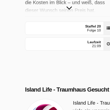
die Kosten im Blick – und weiß, dass
dieser Wunsch seinen Preis hat.
Island Life - Traumhaus Gesucht wurd
Staffel 20
auf Sat1 ausgestrahlt am Samstag 30
Folge 10
Mai 2026, 20:35 Uhr.
Laufzeit
21:09
Island Life - Traumhaus Gesucht
Island Life - Tr