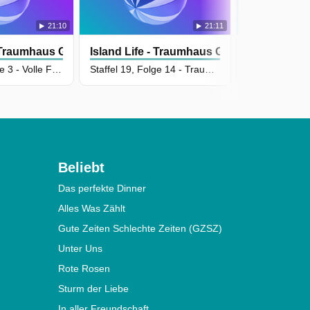
21:10
21:11
- Traumhaus Gesucht
Island Life - Traumhaus Gesucht
Island Life
Staffel 20, Folge 3 - Volle Fahrt ins Wohnglück
Staffel 19, Folge 14 - Traumhaus mit Traumwerkstatt
Beliebt
Das perfekte Dinner
Alles Was Zählt
Gute Zeiten Schlechte Zeiten (GZSZ)
Unter Uns
Rote Rosen
Sturm der Liebe
In aller Freundschaft