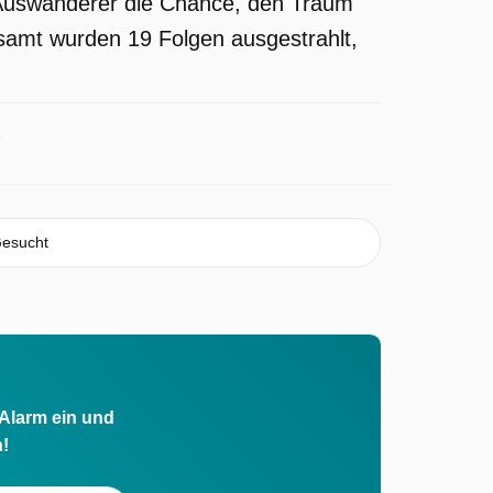
e Auswanderer die Chance, den Traum
esamt wurden 19 Folgen ausgestrahlt,
Gesucht
 Alarm ein und
h!