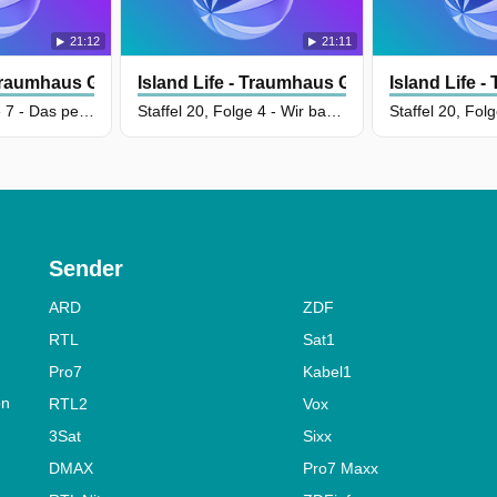
21:12
21:11
 Traumhaus Gesucht
Island Life - Traumhaus Gesucht
Island Life 
Staffel 20, Folge 7 - Das perfekte Revier
Staffel 20, Folge 4 - Wir backen uns ein Haus!
Sender
ARD
ZDF
RTL
Sat1
Pro7
Kabel1
on
RTL2
Vox
3Sat
Sixx
DMAX
Pro7 Maxx