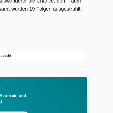
e Auswanderer die Chance, den Traum
esamt wurden 19 Folgen ausgestrahlt,
Gesucht
 Alarm ein und
h!