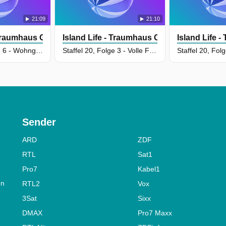
21:09
21:10
 Traumhaus Gesucht
Island Life - Traumhaus Gesucht
Island Life 
Staffel 20, Folge 6 - Wohnglück im zweiten Anlauf
Staffel 20, Folge 3 - Volle Fahrt ins Wohnglück
Sender
ARD
ZDF
RTL
Sat1
Pro7
Kabel1
on
RTL2
Vox
3Sat
Sixx
DMAX
Pro7 Maxx