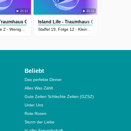
21:11
21:11
- Traumhaus Gesucht
Island Life - Traumhaus Gesucht
Island Life
Staffel 20, Folge 2 - Weniger Garten, mehr Glück
Staffel 19, Folge 12 - Kleiner wohnen, größer leben
Beliebt
Das perfekte Dinner
Alles Was Zählt
Gute Zeiten Schlechte Zeiten (GZSZ)
Unter Uns
Rote Rosen
Sturm der Liebe
In aller Freundschaft