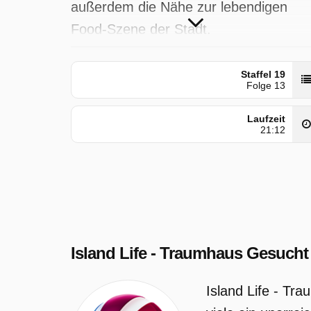
außerdem die Nähe zur lebendigen
Food-Szene der Stadt.
Island Life - Traumhaus Gesucht wurd
Staffel 19
auf Sat1 ausgestrahlt am Samstag 25
Folge 13
April 2026, 20:09 Uhr.
Laufzeit
21:12
Island Life - Traumhaus Gesucht
Island Life - Tr