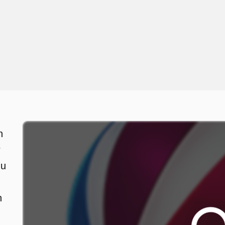
n
r
zu
n