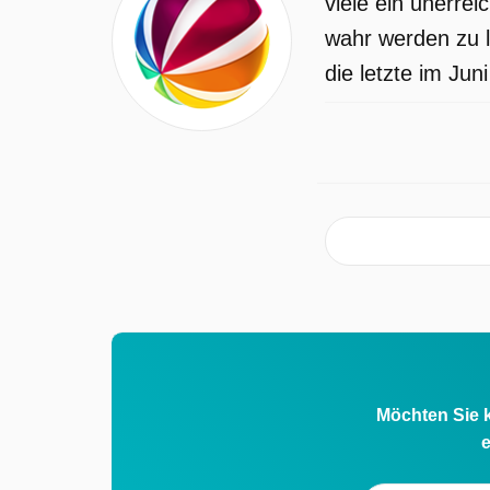
viele ein unerre
wahr werden zu l
die letzte im Jun
Möchten Sie k
e