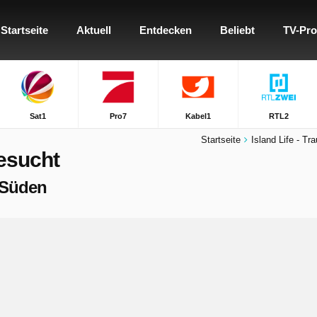
Startseite
Aktuell
Entdecken
Beliebt
TV-Pr
Sat1
Pro7
Kabel1
RTL2
Startseite
Island Life - T
Gesucht
m Süden