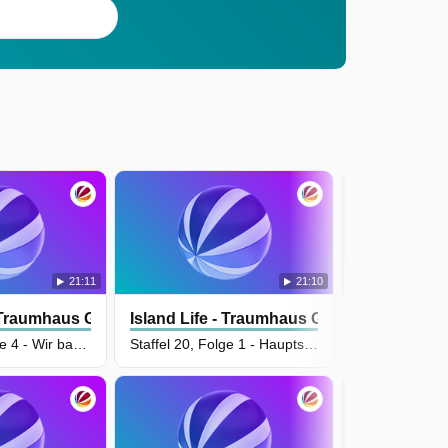
21:11
21:10
- Traumhaus Gesucht
Island Life - Traumhaus Gesucht
Island Life
Staffel 20, Folge 4 - Wir backen uns ein Haus!
Staffel 20, Folge 1 - Hauptsache Platz!