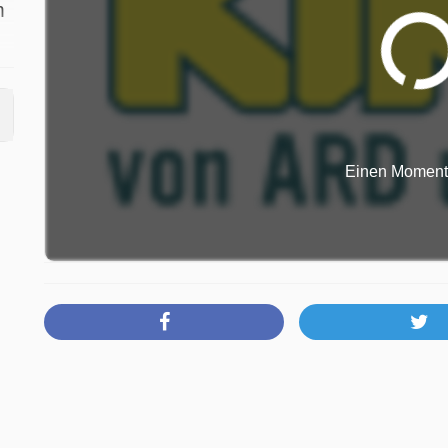
m
t
Einen Moment b