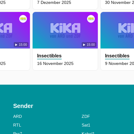
025
7 Dezember 2025
30 November 
15:00
15:00
Insectibles
Insectibles
025
16 November 2025
9 November 2
Sender
ARD
ZDF
RTL
Sat1
Pro7
Kabel1