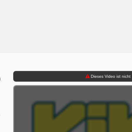
Dieses Video ist nicht
n
r