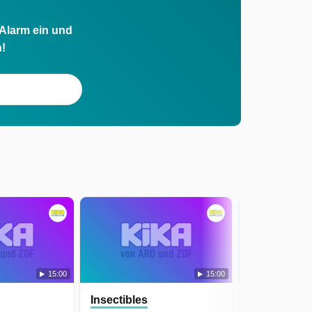
 Alarm ein und
h!
15:00
15:00
Insectibles
Insectibles