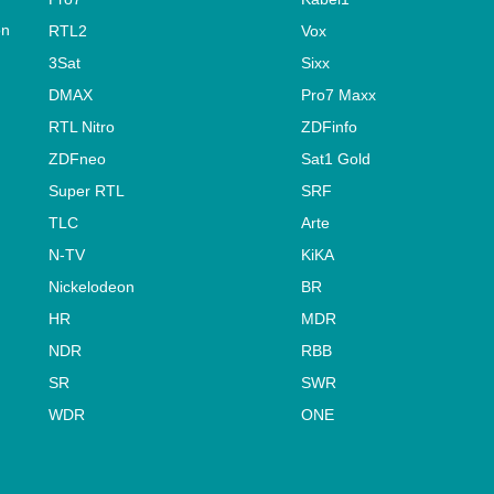
on
RTL2
Vox
3Sat
Sixx
DMAX
Pro7 Maxx
RTL Nitro
ZDFinfo
ZDFneo
Sat1 Gold
Super RTL
SRF
TLC
Arte
N-TV
KiKA
Nickelodeon
BR
HR
MDR
NDR
RBB
SR
SWR
WDR
ONE