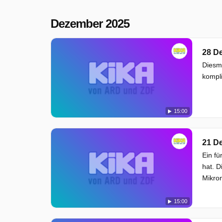
Dezember 2025
28 D
Diesma
kompli
15:00
21 D
Ein fü
hat. D
Mikron
15:00