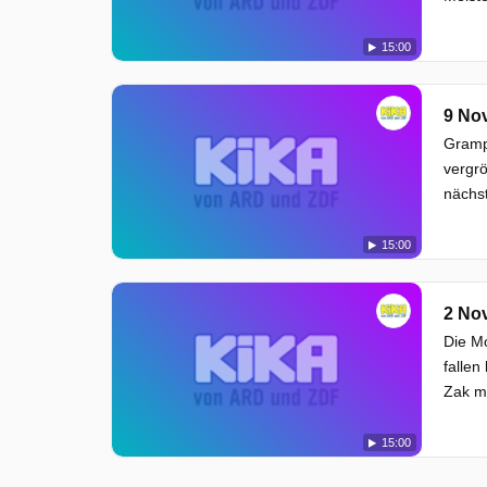
15:00
9 No
Gramps
vergrö
nächst
15:00
2 No
Die Mo
fallen
Zak mü
15:00