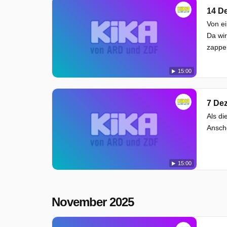
14 D
Von ei
Da wir
zappel
15:00
7 De
Als di
Ansch
15:00
November 2025