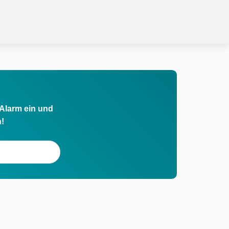
 Alarm ein und
h!