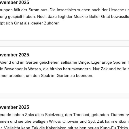
ovember 2025
uppen fällt der Strom aus. Die Insectibles suchen nach der Ursache 
ung gespielt haben. Noch dazu liegt der Moskito-Butler Gnat bewusstl
pt sich Gnat als idealer Zuhörer.
ovember 2025
 Abend und im Garten geschehen seltsame Dinge. Eigenartige Sporen f
lle Bewohner in Wesen, die hirnlos herumwandern. Nur Zak und Adilla 
menarbeiten, um den Spuk im Garten zu beenden.
ovember 2025
reunde haben Zaks altes Spielzeug, den Transbot, gefunden. Dummerwe
en und sie überwältigen Willow, Chowser und Syd. Zak kann entkomme
r. Vielleicht kann Zak die Kakerlaken mit seinen neuen Kung-Fu Tricks