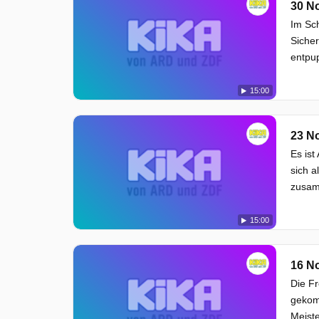
30 N
Im Sch
Sicher
entpup
15:00
23 N
Es ist
sich a
zusam
15:00
16 N
Die F
gekomm
Meiste