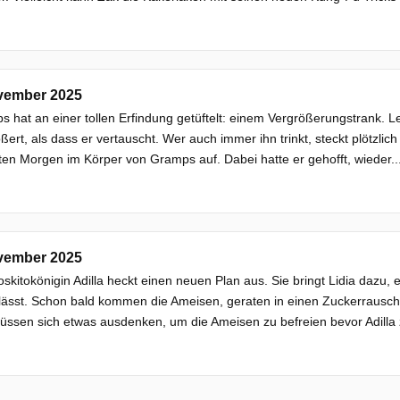
vember 2025
 hat an einer tollen Erfindung getüftelt: einem Vergrößerungstrank. Le
ßert, als dass er vertauscht. Wer auch immer ihn trinkt, steckt plötzl
en Morgen im Körper von Gramps auf. Dabei hatte er gehofft, wieder..
vember 2025
skitokönigin Adilla heckt einen neuen Plan aus. Sie bringt Lidia dazu,
 lässt. Schon bald kommen die Ameisen, geraten in einen Zuckerrausc
ssen sich etwas ausdenken, um die Ameisen zu befreien bevor Adilla z