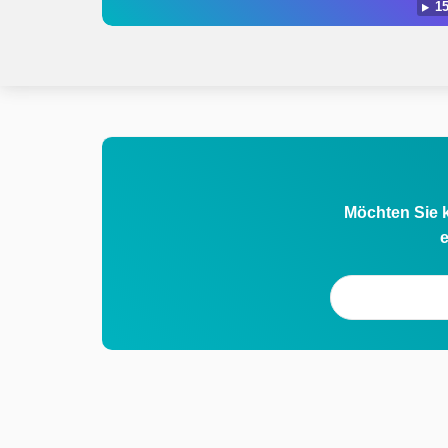
15
Möchten Sie k
e