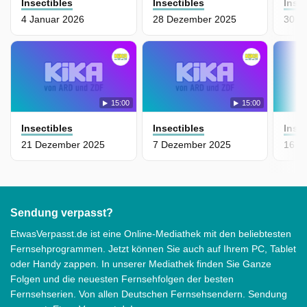
Insectibles
Insectibles
Inse
4 Januar 2026
28 Dezember 2025
30 N
15:00
15:00
Insectibles
Insectibles
Inse
21 Dezember 2025
7 Dezember 2025
16 N
Sendung verpasst?
EtwasVerpasst.de ist eine Online-Mediathek mit den beliebtesten
Fernsehprogrammen. Jetzt können Sie auch auf Ihrem PC, Tablet
oder Handy zappen. In unserer Mediathek finden Sie Ganze
Folgen und die neuesten Fernsehfolgen der besten
Fernsehserien. Von allen Deutschen Fernsehsendern. Sendung