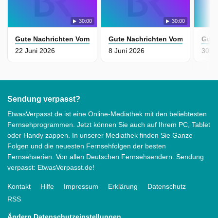
30:00
30:00
Gute Nachrichten Vom Planeten
Gute Nachrichten Vom Planeten
Gute
22 Juni 2026
8 Juni 2026
30 Ap
Sendung verpasst?
EtwasVerpasst.de ist eine Online-Mediathek mit den beliebtesten
Fernsehprogrammen. Jetzt können Sie auch auf Ihrem PC, Tablet
oder Handy zappen. In unserer Mediathek finden Sie Ganze
Folgen und die neuesten Fernsehfolgen der besten
Fernsehserien. Von allen Deutschen Fernsehsendern. Sendung
verpasst: EtwasVerpasst.de!
Kontakt
Hilfe
Impressum
Erklärung
Datenschutz
RSS
Ändern Datenschutzeinstellungen