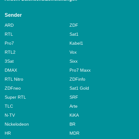
Sender
ARD
ZDF
RTL
Sat1
Pro7
Kabel1
RTL2
Vox
3Sat
Sixx
DMAX
Pro7 Maxx
RTL Nitro
ZDFinfo
ZDFneo
Sat1 Gold
Super RTL
SRF
TLC
Arte
N-TV
KiKA
Nickelodeon
BR
HR
MDR