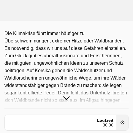
Die Klimakrise führt immer häufiger zu
Überschwemmungen, extremer Hitze oder Waldbränden.
Es notwendig, dass wir uns auf diese Gefahren einstellen.
Zum Glück gibt es überall Visionäre und Forscherinnen,
die mit guten, ungewöhnlichen Ideen zu unserem Schutz
beitragen. Auf Korsika gehen die Waldschützer und
Waldforscherinnen ungewöhnliche Wege, um ihre Wälder
widerstandsfähiger gegen Brände zu machen: sie legen
sogar kontrollierte Feuer. Denn fehlt das Unterholz, breiten
sich Waldbrände nicht so stark aus. Im Allgäu hingegen
bringt ein ehemaliger Feuerwehrmann elf Gemeinden
zusammen, die sich nur gemeinsam gut gegen das
Laufzeit
nächste Hochwasser schützen können. Auch in Rotterdam
30:00
hat sich eine Gruppe von Menschen zusammengetan, sie