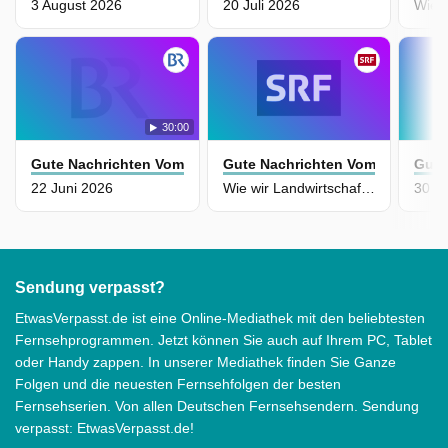
3 August 2026
20 Juli 2026
30:00
Gute Nachrichten Vom Planeten
Gute Nachrichten Vom Planeten
Gute
22 Juni 2026
Wie wir Landwirtschaft nachhaltiger machen
30 Ap
Sendung verpasst?
EtwasVerpasst.de ist eine Online-Mediathek mit den beliebtesten
Fernsehprogrammen. Jetzt können Sie auch auf Ihrem PC, Tablet
oder Handy zappen. In unserer Mediathek finden Sie Ganze
Folgen und die neuesten Fernsehfolgen der besten
Fernsehserien. Von allen Deutschen Fernsehsendern. Sendung
verpasst: EtwasVerpasst.de!