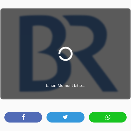
schützen ihre Stadt durch verschiedene Schwammstadt-
Projekte. Gegen brütende Hitze von über 40° Celsius
kämpfen Menschen im brasilianischen São Paolo.
Freiwillige pflanzen Mini-Regenwälder - kleine Oasen
mitten in der Stadt, die für Mensch und Tier ein wenig
Kühlung bringen. Diese Geschichten zeigen, dass wir
ungewöhnlichen Ideen brauchen, um uns besser vor
Extremwetter schützen zu können. ((Hergestellt von der
LÄNGENGRAD Filmproduktion im Auftrag des BR, in
Zusammenarbeit mit ARTE.))
Gute Nachrichten Vom Planeten wurde auf BR
Einen Moment bitte...
ausgestrahlt am Montag 8 Juni 2026, 19:00 Uhr.