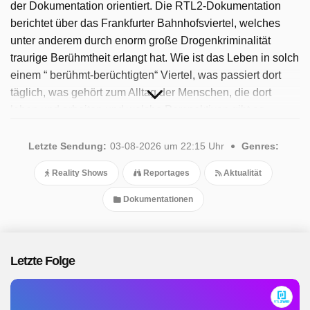
der Dokumentation orientiert. Die RTL2-Dokumentation
berichtet über das Frankfurter Bahnhofsviertel, welches
unter anderem durch enorm große Drogenkriminalität
traurige Berühmtheit erlangt hat. Wie ist das Leben in solch
einem “ berühmt-berüchtigten“ Viertel, was passiert dort
täglich, was gehört zum Alltag der Menschen, die dort
leben und arbeiten und welche Perspektiven gibt es
überhaupt noch? In der Doku-Serie können die Menschen
zu Wort, deren Lebensmittelpunkt oder Arbeitsplatz im
Letzte Sendung:
03-08-2026 um 22:15 Uhr
Genres:
Brennpunkt ist. Es werden diverse Erfahrungen und
Reality Shows
Reportages
Aktualität
Sichtweisen der unterschiedlichsten Menschen beleuchtet,
hier kommt jeder zu Wort, egal ob Gesetzeshüter,
Dokumentationen
Obdachloser, Sanitäter oder Suchtkranker. Seit 2025 ist die
beliebte Sendung verfügbar. Insgesamt wurden 46 Folgen
ausgestrahlt, die letzte im August 2026.
Letzte Folge