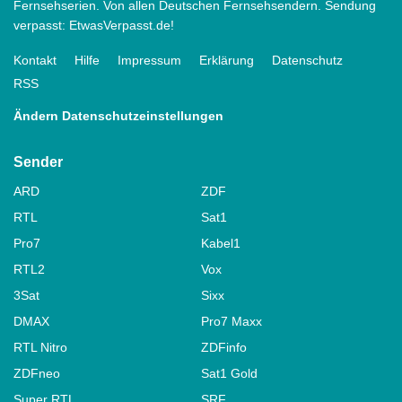
Fernsehserien. Von allen Deutschen Fernsehsendern. Sendung
verpasst: EtwasVerpasst.de!
Kontakt
Hilfe
Impressum
Erklärung
Datenschutz
RSS
Ändern Datenschutzeinstellungen
Sender
ARD
ZDF
RTL
Sat1
Pro7
Kabel1
RTL2
Vox
3Sat
Sixx
DMAX
Pro7 Maxx
RTL Nitro
ZDFinfo
ZDFneo
Sat1 Gold
Super RTL
SRF