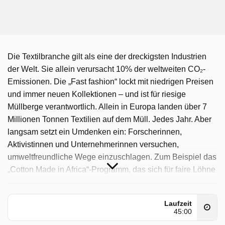
Die Textilbranche gilt als eine der dreckigsten Industrien
der Welt. Sie allein verursacht 10% der weltweiten CO₂-
Emissionen. Die „Fast fashion“ lockt mit niedrigen Preisen
und immer neuen Kollektionen – und ist für riesige
Müllberge verantwortlich. Allein in Europa landen über 7
Millionen Tonnen Textilien auf dem Müll. Jedes Jahr. Aber
langsam setzt ein Umdenken ein: Forscherinnen,
Aktivistinnen und Unternehmerinnen versuchen,
umweltfreundliche Wege einzuschlagen. Zum Beispiel das
„Cotton Made in Africa“-Programm, das sich für faire Löhne
und nachhaltigeren Baumwollanbau einsetzt. Mittlerweile
nehmen über eine Million Kleinbäuerinnen und
Laufzeit
Kleinbauern in elf afrikanischen Ländern an diesem
45:00
einzigartigen Programm teil. Ein italienischer Stoff-