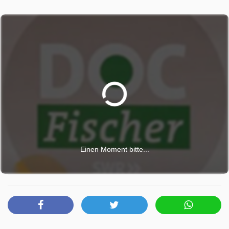
Welche Behandlungen helfen, zeigt Doc Fischer.
Vagusnervstimulation – Wundermittel oder Hype? Den
Vagusnerv stimulieren und Stress, Angst und Erschöpfung
lindern – derzeit ein großer Trend. Doch was steckt wirklich
dahinter? Doc Fischer checkt die Methode und zeigt, wo
sie wirkt.
Doc Fischer wurde auf SR ausgestrahlt am Mittwoch 29
April 2026, 20:15 Uhr.
Einen Moment bitte...