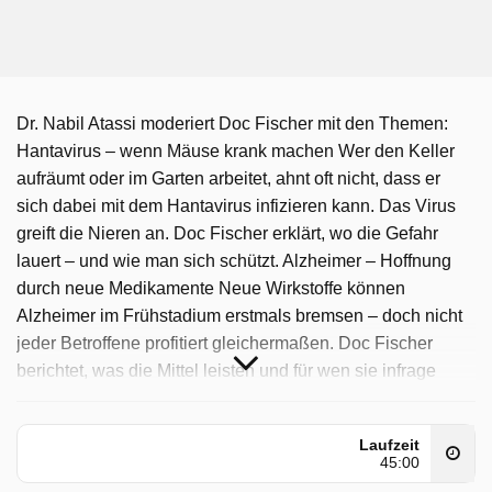
Dr. Nabil Atassi moderiert Doc Fischer mit den Themen:
Hantavirus – wenn Mäuse krank machen Wer den Keller
aufräumt oder im Garten arbeitet, ahnt oft nicht, dass er
sich dabei mit dem Hantavirus infizieren kann. Das Virus
greift die Nieren an. Doc Fischer erklärt, wo die Gefahr
lauert – und wie man sich schützt. Alzheimer – Hoffnung
durch neue Medikamente Neue Wirkstoffe können
Alzheimer im Frühstadium erstmals bremsen – doch nicht
jeder Betroffene profitiert gleichermaßen. Doc Fischer
berichtet, was die Mittel leisten und für wen sie infrage
kommen. Im Fokus: Schwindel Plötzlich dreht sich alles –
und man weiß nicht warum. Beim Lagerungsschwindel
Laufzeit
geraten Kristalle im Innenohr aus der Bahn, beim Morbus
45:00
Menière können Anfälle das Leben stark einschränken.