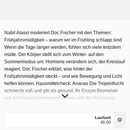
Nabil Atassi moderiert Doc Fischer mit den Themen:
Frühjahrsmüdigkeit – warum wir im Frühling schlapp sind
Wenn die Tage länger werden, fühlen sich viele trotzdem
müde. Der Körper stellt sich vom Winter- auf den
Sommermodus um: Hormone verändern sich, der Kreislauf
reagiert. Doc Fischer erklärt, was hinter der
Frühjahrsmüdigkeit steckt – und wie Bewegung und Licht
helfen können. Hausmittelcheck: Ananas Die Tropenfrucht
schmeckt süß und gilt als gesund. Ihr Enzym Bromelain
soll entzündungshemmend wirken und die Verdauung
unterstützen. Doch was ist wissenschaftlich belegt? Doc
Fischer checkt, welche Effekte Ananas wirklich hat – und
Laufzeit
worauf man beim Verzehr achten sollte. Im Fokus:
45:00
Prädiabetes Erhöhte Blutzuckerwerte gelten als