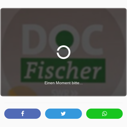
Warnsignal des Körpers. Oft bleibt Prädiabetes lange
unbemerkt, doch das Risiko für Diabetes und Herz-
Kreislauf-Erkrankungen steigt. Doc Fischer zeigt, wie
Bewegung, Ernährung und sogar Stressabbau helfen
können, den Stoffwechsel wieder zu stabilisieren.
Spazierengehen – warum Tempo zählt Spazierengehen
gilt als eine der einfachsten Formen der Bewegung.
Studien zeigen: Schon kurze, zügige Spaziergänge
können Herz, Kreislauf und Stoffwechsel stärken. Doc
Fischer erklärt, warum nicht die Schrittzahl entscheidend
ist – sondern das richtige Tempo.
Einen Moment bitte...
Doc Fischer wurde auf SR ausgestrahlt am Samstag 28
März 2026, 14:30 Uhr.