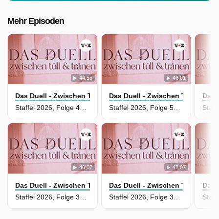
Mehr Episoden
44:55
46:01
Das Duell - Zwischen Tüll Und Tränen
Das Duell - Zwischen Tüll Und T
Das 
Staffel 2026, Folge 42 - Maritta vs. Manuela
Staffel 2026, Folge 53 - Jana Schmitter vs. Aylin Jakob
46:07
47:07
Das Duell - Zwischen Tüll Und Tränen
Das Duell - Zwischen Tüll Und T
Das 
Staffel 2026, Folge 39 - Hannes Schrader vs. Victoria Halstenbach
Staffel 2026, Folge 35 - Loraine Schönau vs. Olja Georgi