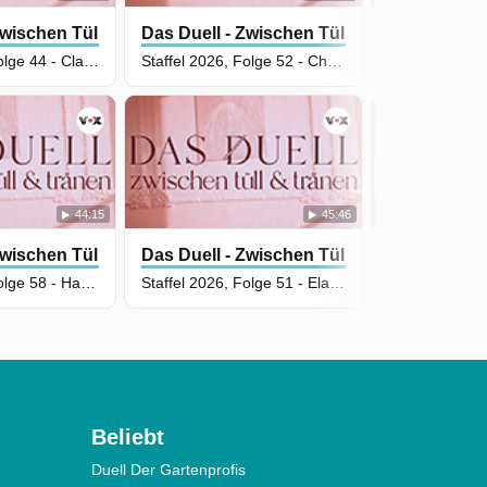
Zwischen Tüll Und Tränen
Das Duell - Zwischen Tüll Und Tränen
Das Duell -
Staffel 2026, Folge 44 - Claudia Haskic vs. Anja Fritsch
Staffel 2026, Folge 52 - Christina Sonnek vs. Olja Georgi
44:15
45:46
Zwischen Tüll Und Tränen
Das Duell - Zwischen Tüll Und Tränen
Das Duell -
Staffel 2026, Folge 58 - Hannes Schrader vs. Vanessa Huber
Staffel 2026, Folge 51 - Elaine Ferlita vs. Jana Schmitter
Beliebt
Duell Der Gartenprofis