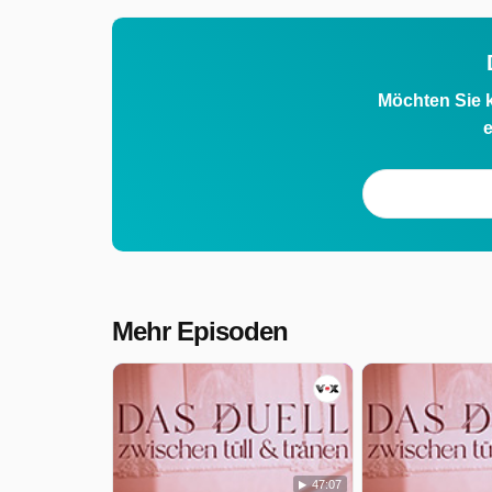
Möchten Sie k
e
Mehr Episoden
47:07