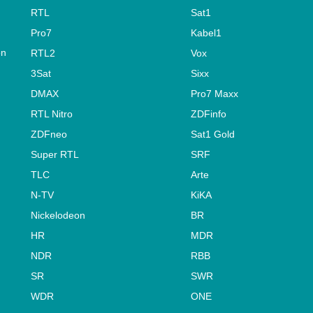
RTL
Sat1
Pro7
Kabel1
on
RTL2
Vox
3Sat
Sixx
DMAX
Pro7 Maxx
RTL Nitro
ZDFinfo
ZDFneo
Sat1 Gold
Super RTL
SRF
TLC
Arte
N-TV
KiKA
Nickelodeon
BR
HR
MDR
NDR
RBB
SR
SWR
WDR
ONE