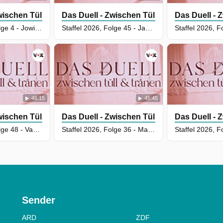
wischen Tüll Und Tränen
Das Duell - Zwischen Tüll Und Tränen
Das Duell - 
Staffel 2026, Folge 4 - Jowita Gartzke vs. Nihal Saridemir
Staffel 2026, Folge 45 - Jana Schmitter vs. Victoria Rüsche
46:15
45:45
wischen Tüll Und Tränen
Das Duell - Zwischen Tüll Und Tränen
Das Duell - 
Staffel 2026, Folge 48 - Vanessa Huber vs. Christina Sonnek
Staffel 2026, Folge 36 - Manuela Kriewen vs. Elisa Junghans
Sender
ARD
ZDF