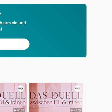
?
 Alarm ein und
h!
45:18
46:05