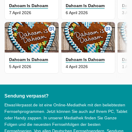
Dahoam Is Dahoam
Dahoam Is Dahoam
Daho
7 April 2026
6 April 2026
3 Apr
30:00
30:00
Dahoam Is Dahoam
Dahoam Is Dahoam
Daho
5 April 2026
4 April 2026
1 Apr
Sendung verpasst?
EtwasVerpasst.de ist eine Online-Mediathek mit den beliebtesten
Fernsehprogrammen. Jetzt können Sie auch auf Ihrem PC, Tablet
oder Handy zappen. In unserer Mediathek finden Sie Ganze
Folgen und die neuesten Fernsehfolgen der besten
Fernsehserien. Von allen Deutschen Fernsehsendern. Sendung