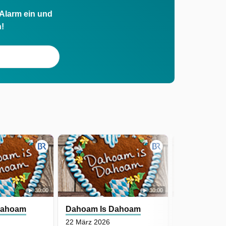
 Alarm ein und
h!
30:00
30:00
Dahoam
Dahoam Is Dahoam
Dahoam Is
22 März 2026
21 März 2026