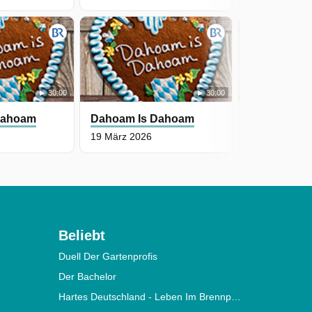
30:00
30:00
Dahoam
Dahoam Is Dahoam
Dahoam Is
19 März 2026
18 März 2026
Beliebt
Duell Der Gartenprofis
Der Bachelor
Hartes Deutschland - Leben Im Brennpunkt