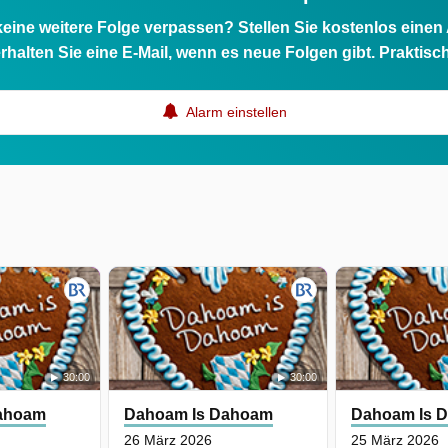
eine weitere Folge verpassen? Stellen Sie kostenlos einen
rhalten Sie eine E-Mail, wenn es neue Folgen gibt. Praktisc
Alarm einstellen
30:00
30:00
ahoam
Dahoam Is Dahoam
Dahoam Is 
26 März 2026
25 März 2026