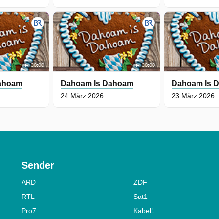
30:00
30:00
ahoam
Dahoam Is Dahoam
Dahoam Is 
24 März 2026
23 März 2026
Sender
ARD
ZDF
RTL
Sat1
Pro7
Kabel1