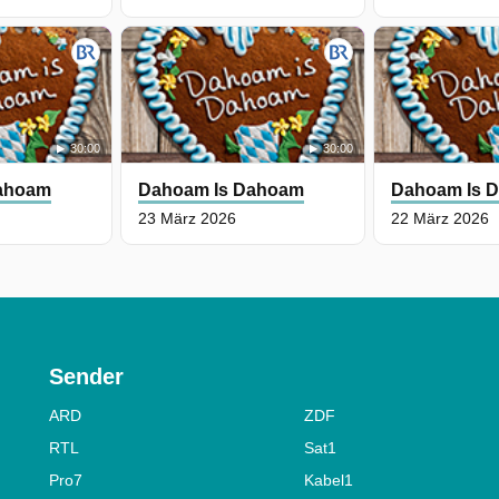
30:00
30:00
ahoam
Dahoam Is Dahoam
Dahoam Is 
23 März 2026
22 März 2026
Sender
ARD
ZDF
RTL
Sat1
Pro7
Kabel1