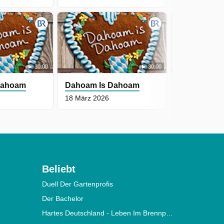
30:00
30:00
Dahoam
Dahoam Is Dahoam
Dahoam Is
18 März 2026
17 März 2026
Beliebt
Duell Der Gartenprofis
Der Bachelor
Hartes Deutschland - Leben Im Brennpunkt