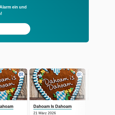
 Alarm ein und
h!
30:00
30:00
Dahoam
Dahoam Is Dahoam
Dahoam Is
21 März 2026
20 März 2026