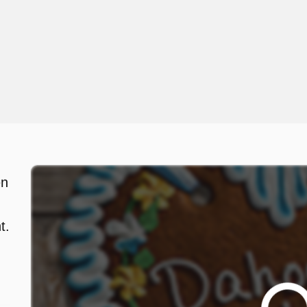
en
t.