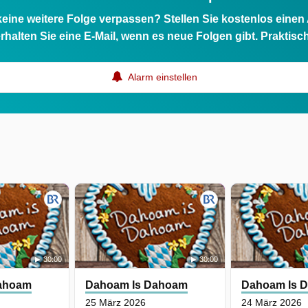
eine weitere Folge verpassen? Stellen Sie kostenlos einen
rhalten Sie eine E-Mail, wenn es neue Folgen gibt. Praktisc
Alarm einstellen
30:00
30:00
ahoam
Dahoam Is Dahoam
Dahoam Is 
25 März 2026
24 März 2026