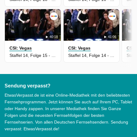
40:18
41:06
CSI: Vegas
CSI: Vegas
CSI:
Staffel 14, Folge 15 - Der traurige Tod von Huren
Staffel 14, Folge 14 - De Los Muertos
Sendung verpasst?
EtwasVerpasst.de ist eine Online-Mediathek mit den beliebtesten
Fernsehprogrammen. Jetzt können Sie auch auf Ihrem PC, Tablet
oder Handy zappen. In unserer Mediathek finden Sie Ganze
Folgen und die neuesten Fernsehfolgen der besten
Fernsehserien. Von allen Deutschen Fernsehsendern. Sendung
verpasst: EtwasVerpasst.de!