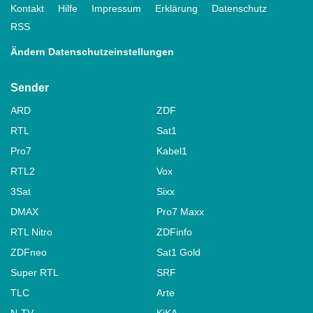
Kontakt
Hilfe
Impressum
Erklärung
Datenschutz
RSS
Ändern Datenschutzeinstellungen
Sender
ARD
ZDF
RTL
Sat1
Pro7
Kabel1
RTL2
Vox
3Sat
Sixx
DMAX
Pro7 Maxx
RTL Nitro
ZDFinfo
ZDFneo
Sat1 Gold
Super RTL
SRF
TLC
Arte
N-TV
KiKA