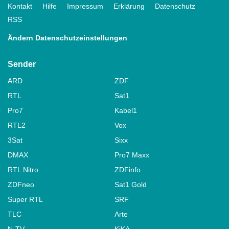
Kontakt
Hilfe
Impressum
Erklärung
Datenschutz
RSS
Ändern Datenschutzeinstellungen
Sender
ARD
ZDF
RTL
Sat1
Pro7
Kabel1
RTL2
Vox
3Sat
Sixx
DMAX
Pro7 Maxx
RTL Nitro
ZDFinfo
ZDFneo
Sat1 Gold
Super RTL
SRF
TLC
Arte
N-TV
KiKA