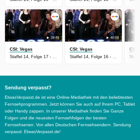
39:49
40:09
CSI: Vegas
CSI: Vegas
CSI:
Staffel 14, Folge 17 - Tangerine träumt
Staffel 14, Folge 16 - Mörderische Züge
Sendung verpasst?
EtwasVerpasst.de ist eine Online-Mediathek mit den beliebtesten
Fernsehprogrammen. Jetzt können Sie auch auf Ihrem PC, Tablet
oder Handy zappen. In unserer Mediathek finden Sie Ganze
Folgen und die neuesten Fernsehfolgen der besten
Fernsehserien. Von allen Deutschen Fernsehsendern. Sendung
verpasst: EtwasVerpasst.de!