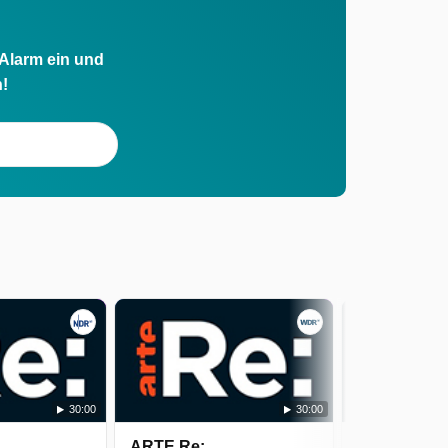
 Alarm ein und
h!
30:00
30:00
ARTE Re:
ARTE Re: