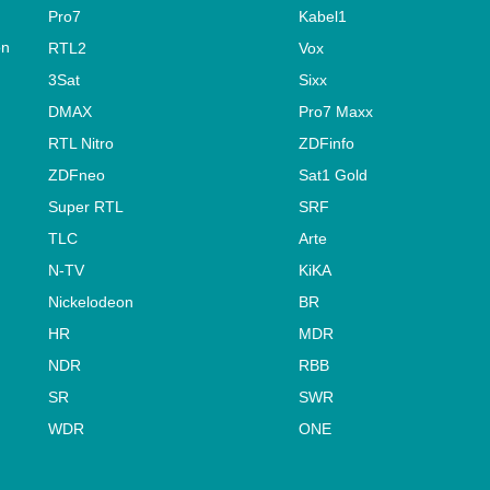
Pro7
Kabel1
on
RTL2
Vox
3Sat
Sixx
DMAX
Pro7 Maxx
RTL Nitro
ZDFinfo
ZDFneo
Sat1 Gold
Super RTL
SRF
TLC
Arte
N-TV
KiKA
Nickelodeon
BR
HR
MDR
NDR
RBB
SR
SWR
WDR
ONE