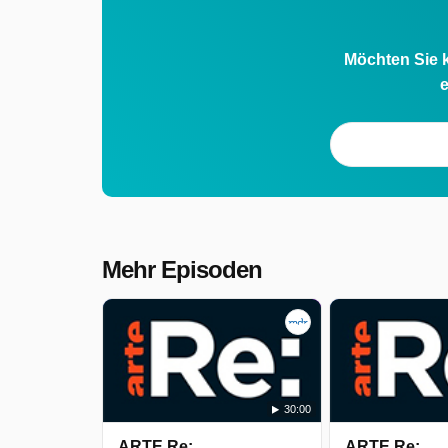
fetten Sound Systems. Ein Festival,
das den Kult um alte Superschlitten
Möchten Sie k
zelebriert und einen Lifestyle, der eine
e
neuen Blick auf Schweden erlaubt. Die
Reportage cruist mit Alex, Evelina und
Liam durch den schwedischen Somme
und zeigt ein Schweden, das ganz
anders ist als das Volvo-Bullerbü-Idyll.
Mehr Episoden
ARTE Re: wurde auf NDR ausgestrahlt
am Samstag 9 Mai 2026, 12:45 Uhr.
30:00
ARTE Re:
ARTE Re: