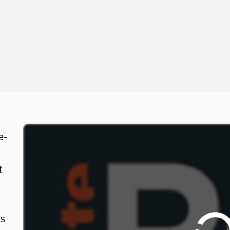
e-
t
ts