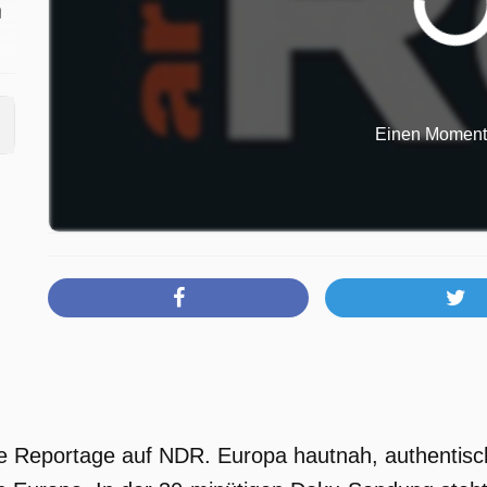
n
Einen Moment b
ws
e
le
e Reportage auf NDR. Europa hautnah, authentisch