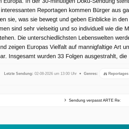
 Europa. In der 30-minütigen Doku-Sendung steht
n
interessanten Reportagen kommen Bürger aus ganz
len sie, was sie bewegt und geben Einblicke in den 
en sind sehr vielseitig und so individuell wie die
ch
ehen. Die unterschiedlichsten Lebenswelten werde
e
d zeigen Europas Vielfalt auf mannigfaltige Art und
r. Insgesamt wurden 33 Folgen ausgestrahlt, die 
Letzte Sendung:
02-08-2026 um 13:00 Uhr
Genres:
Reportages
n
r
Sendung verpasst ARTE Re:
it