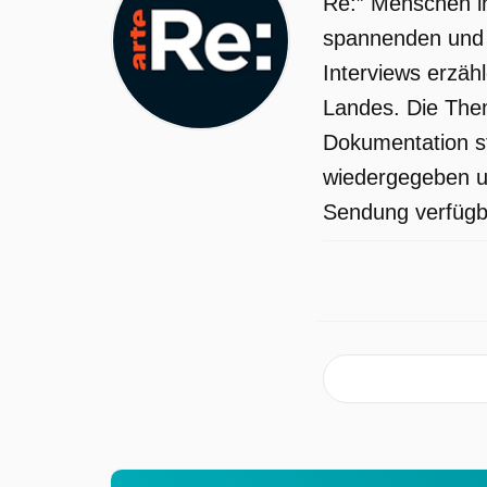
Re:” Menschen in
stärksten zusammenbringt. Nicht selte
spannenden und 
sind es Menschen aus der
Interviews erzäh
Arbeiterklasse und Underdogs, die
Landes. Die Them
einmal im Jahr hierherkommen, um si
Dokumentation st
selbst und ihr Auto zu feiern, eine echt
wiedergegeben un
Subkultur. Hier kann man Low-Rider
Sendung verfügba
bestaunen, deren Karosserie nur
Millimeter über dem Asphalt schwebt,
aber das Selbstbewusstsein der stolze
Besitzer und Besitzerinnen hebt. Denn
nicht nur gepflegte Oldtimer fahren hie
auf, sondern auch Schrottkarren,
„Pilsnerbilar“, außen vom Rost
zerfressen und verbeult, ausgerüstet m