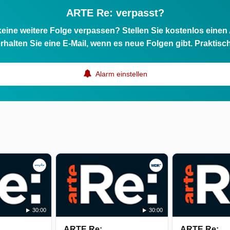
ARTE Re: verpasst?
eine weitere Folge verpassen? Stellen Sie kostenlos einen
n
rhalten Sie eine E-Mail, wenn es neue Folgen gibt. Praktisc
Alarm einstellen
r
30:00
30:00
ARTE Re:
ARTE Re: