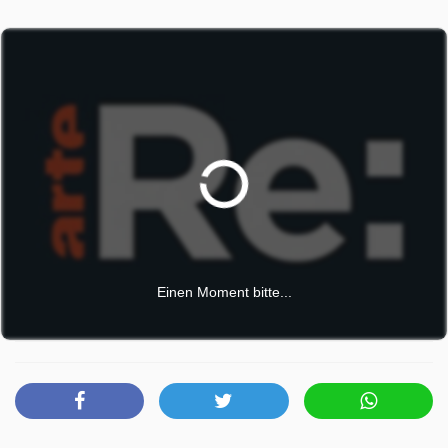
Bars und Kabaretts erlebt sie nun nüchtern – und erfährt
dabei immer wieder, wie sehr Alkohol in der französischen
Kultur verankert ist. In der Ardèche, im Südosten
Frankreichs, leitet Delphine Courgey Frankreichs einzigen
Campingplatz, auf dem es keinen Tropfen Alkohol gibt.
Viele ihrer Gäste kommen seit Jahren hierher und haben
eines gemeinsam: den Kampf gegen ihre Alkoholsucht.
Delphine selbst hat früher auch getrunken und will heute
anderen Mut machen. Sie möchte zeigen, wie erfüllt und
frei ein Leben ohne Alkohol sein kann – und wie viel Spaß
ein gemeinsamer Sommer auf einem alkoholfreien
Campingplatz macht. Die Reportage erzählt die
Einen Moment bitte...
Geschichte dieser drei Menschen – und zeigt, warum der
Verzicht auf Alkohol für sie kein Verlust, sondern ein
Gewinn ist.
ARTE Re: wurde auf NDR ausgestrahlt am Dienstag 26
Mai 2026, 23:30 Uhr.