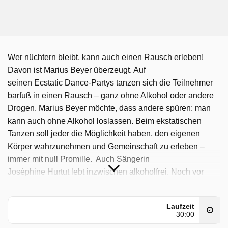
Wer nüchtern bleibt, kann auch einen Rausch erleben!
Davon ist Marius Beyer überzeugt. Auf
seinen Ecstatic Dance-Partys tanzen sich die Teilnehmer
barfuß in einen Rausch – ganz ohne Alkohol oder andere
Drogen. Marius Beyer möchte, dass andere spüren: man
kann auch ohne Alkohol loslassen. Beim ekstatischen
Tanzen soll jeder die Möglichkeit haben, den eigenen
Körper wahrzunehmen und Gemeinschaft zu erleben –
immer mit null Promille. Auch Sängerin
Joséphine Hurtut lebt inzwischen alkoholfrei. Noch vor
zwei Jahren gehörten Drinks mit Freunden oder bei ihrer
Arbeit in der Pariser Kulturszene selbstverständlich dazu.
Laufzeit
Heute fühlt sie sich ohne Alkohol wacher, klarer und mehr
30:00
im Einklang mit sich selbst. Das Nachtleben in den Pariser