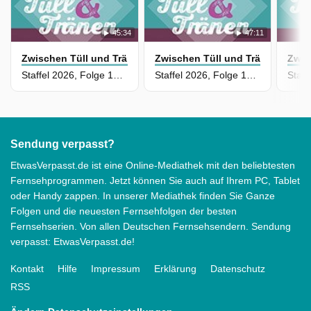
45:34
47:11
Zwischen Tüll und Tränen
Zwischen Tüll und Tränen
Zwis
Staffel 2026, Folge 131 - Eine persönliche Nachricht von Uwe Herrmann
Staffel 2026, Folge 107 - Fehlt noch etwas?
Sendung verpasst?
EtwasVerpasst.de ist eine Online-Mediathek mit den beliebtesten
Fernsehprogrammen. Jetzt können Sie auch auf Ihrem PC, Tablet
oder Handy zappen. In unserer Mediathek finden Sie Ganze
Folgen und die neuesten Fernsehfolgen der besten
Fernsehserien. Von allen Deutschen Fernsehsendern. Sendung
verpasst: EtwasVerpasst.de!
Kontakt
Hilfe
Impressum
Erklärung
Datenschutz
RSS