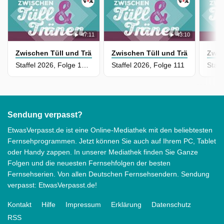
47:11
43:10
Zwischen Tüll und Tränen
Zwischen Tüll und Tränen
Zwis
Staffel 2026, Folge 107 - Fehlt noch etwas?
Staffel 2026, Folge 111
Sendung verpasst?
EtwasVerpasst.de ist eine Online-Mediathek mit den beliebtesten
Fernsehprogrammen. Jetzt können Sie auch auf Ihrem PC, Tablet
oder Handy zappen. In unserer Mediathek finden Sie Ganze
Folgen und die neuesten Fernsehfolgen der besten
Fernsehserien. Von allen Deutschen Fernsehsendern. Sendung
verpasst: EtwasVerpasst.de!
Kontakt
Hilfe
Impressum
Erklärung
Datenschutz
RSS