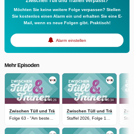
Zwischen Tüll und Tränen verpasst?
Möchten Sie keine weitere Folge verpassen? Stellen
Sie kostenlos einen Alarm ein und erhalten Sie eine E-
Mail, wenn es neue Folgen gibt. Praktisch!
Alarm einstellen
Mehr Episoden
44:26
45:34
Zwischen Tüll und Tränen
Zwischen Tüll und Tränen
Zwis
Folge 63 - "Am besten alles!"
Staffel 2026, Folge 131 - Eine persönliche Nachricht von Uwe Herrmann