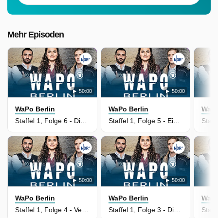
Mehr Episoden
50:00
50:00
WaPo Berlin
WaPo Berlin
WaPo
Staffel 1, Folge 6 - Die Großen und die Kleinen
Staffel 1, Folge 5 - Ein tödlicher Auftrag
50:00
50:00
WaPo Berlin
WaPo Berlin
WaPo
Staffel 1, Folge 4 - Verraten und verkauft
Staffel 1, Folge 3 - Die Inszenierung eines Lebens