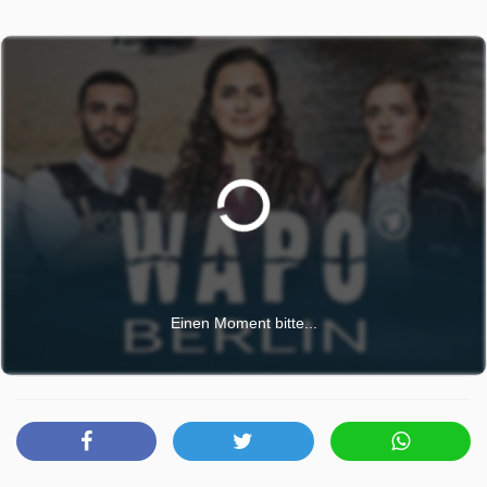
Puschke zuletzt ständig Zoff. Grund für die Streitigkeiten
soll der Neuzugang Rosemarie Schindler gewesen sein.
Axel wiederrum verdächtigt die Medizinstudentin Lara
Kolle, die in der Residenz Yogastunden gibt. Puschke
hatte ihr gegenüber erwähnt, dass er sehr vermögend sei.
Musste er deswegen sterben?
WaPo Berlin wurde auf BR ausgestrahlt am Montag 29
Juni 2026, 14:10 Uhr. Diese Folge wurde zuerst am
Montag 16 Dezember 2024 gepostet.
Einen Moment bitte...