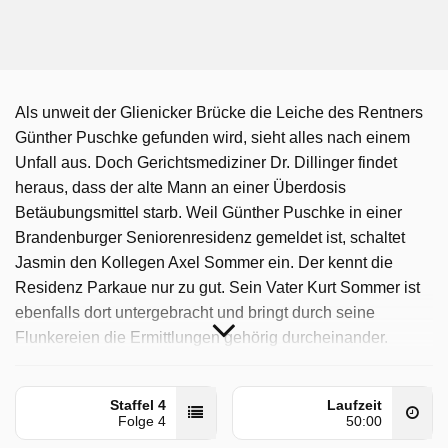
Als unweit der Glienicker Brücke die Leiche des Rentners
Günther Puschke gefunden wird, sieht alles nach einem
Unfall aus. Doch Gerichtsmediziner Dr. Dillinger findet
heraus, dass der alte Mann an einer Überdosis
Betäubungsmittel starb. Weil Günther Puschke in einer
Brandenburger Seniorenresidenz gemeldet ist, schaltet
Jasmin den Kollegen Axel Sommer ein. Der kennt die
Residenz Parkaue nur zu gut. Sein Vater Kurt Sommer ist
ebenfalls dort untergebracht und bringt durch seine
Flunkereien die Ermittlungen gehörig durcheinander.
Insbesondere als sich herausstellt, dass das Opfer Günther
Puschke einst als „Romeo-Agent“ für das Ministerium für
Staffel 4
Laufzeit
Staatssicherheit gearbeitet hat. Laut dem Leiter der
Folge 4
50:00
Residenz Julian Tietz hatten Axels Vater und Günther