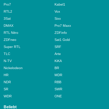
Pro7
Kabel1
RTL2
Vox
3Sat
Sixx
DMAX
Pro7 Maxx
RTL Nitro
ZDFinfo
ZDFneo
Sat1 Gold
Super RTL
SRF
TLC
Arte
N-TV
KiKA
Nickelodeon
BR
HR
MDR
NDR
RBB
SR
SWR
WDR
ONE
Beliebt