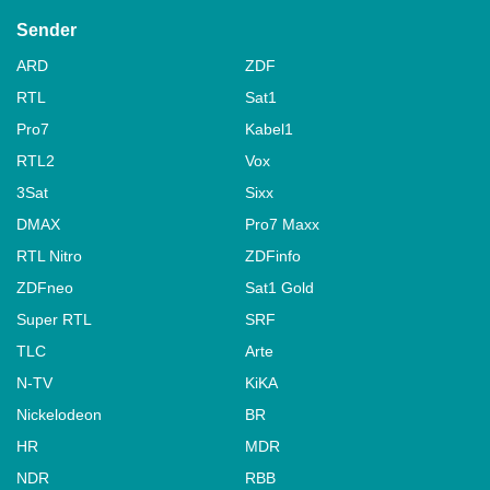
Sender
ARD
ZDF
RTL
Sat1
Pro7
Kabel1
RTL2
Vox
3Sat
Sixx
DMAX
Pro7 Maxx
RTL Nitro
ZDFinfo
ZDFneo
Sat1 Gold
Super RTL
SRF
TLC
Arte
N-TV
KiKA
Nickelodeon
BR
HR
MDR
NDR
RBB