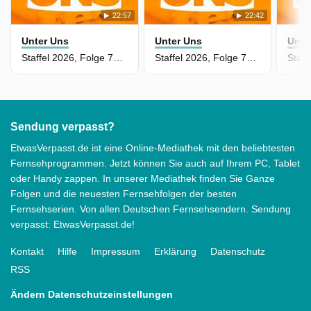
22:57
22:42
Unter Uns
Unter Uns
Unte
Staffel 2026, Folge 7861 - Eine Familie, drei Idioten!
Staffel 2026, Folge 7860 - Was geschah wirklich mit Vivien
Sendung verpasst?
EtwasVerpasst.de ist eine Online-Mediathek mit den beliebtesten
Fernsehprogrammen. Jetzt können Sie auch auf Ihrem PC, Tablet
oder Handy zappen. In unserer Mediathek finden Sie Ganze
Folgen und die neuesten Fernsehfolgen der besten
Fernsehserien. Von allen Deutschen Fernsehsendern. Sendung
verpasst: EtwasVerpasst.de!
Kontakt
Hilfe
Impressum
Erklärung
Datenschutz
RSS
Ändern Datenschutzeinstellungen