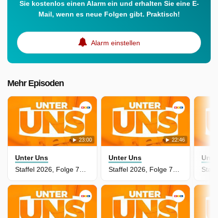
Sie kostenlos einen Alarm ein und erhalten Sie eine E-
Mail, wenn es neue Folgen gibt. Praktisch!
Alarm einstellen
Mehr Episoden
23:00
22:46
Unter Uns
Unter Uns
Unte
Staffel 2026, Folge 7863 - Stimme aus der Vergangenheit
Staffel 2026, Folge 7862 - Erzfeindin oder Partygast