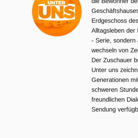
die Bewohner der
Geschäftshauses 
Erdgeschoss des 
Alltagsleben der
- Serie, sondern
wechseln von Zei
Der Zuschauer be
Unter uns zeichn
Generationen mit
schweren Stunden
freundlichen Dia
Sendung verfügba