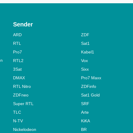
Sender
ARD
ZDF
RTL
Sat1
Pro7
Kabel1
on
RTL2
Vox
3Sat
Sixx
DMAX
Pro7 Maxx
RTL Nitro
ZDFinfo
ZDFneo
Sat1 Gold
Super RTL
SRF
TLC
Arte
N-TV
KiKA
Nickelodeon
BR