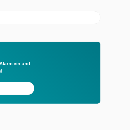
 Alarm ein und
h!