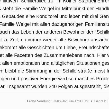
 fiktiven "Schillerallee 10" im Kölner Stadtteil Eh
steht die Familie Weigel im Mittelpunkt der Handl
Gebäudes eine Konditorei und leben mit drei Gene
 Familie Weigel mit allen dazugehörigen Familiensit
 auch das Leben der anderen Bewohner der “Schille
t zu Zeit, da immer wieder alte Bewohner auszie
kommt alle Geschichten um Liebe, Freundschaften,
et alle Facetten des Zusammenlebens nach. Hier 
 allen emotionalen und alltäglichen Situationen ge
 bleibt die Stimmung in der Schillerstraße meist 
logen und positiver Energie wird so manches Problem
r. Insgesamt wurden 240 Folgen ausgestrahlt, die
Letzte Sendung:
07-08-2026 um 17:30 Uhr
Genres: