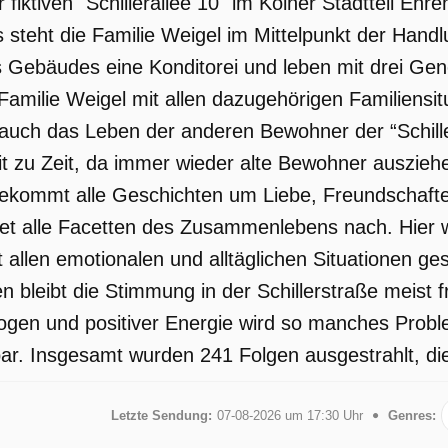
 fiktiven "Schillerallee 10" im Kölner Stadtteil Eh
steht die Familie Weigel im Mittelpunkt der Handl
Gebäudes eine Konditorei und leben mit drei Gene
 Familie Weigel mit allen dazugehörigen Familiensit
 auch das Leben der anderen Bewohner der “Schille
t zu Zeit, da immer wieder alte Bewohner auszie
kommt alle Geschichten um Liebe, Freundschaften,
et alle Facetten des Zusammenlebens nach. Hier 
 allen emotionalen und alltäglichen Situationen ge
 bleibt die Stimmung in der Schillerstraße meist 
logen und positiver Energie wird so manches Problem
r. Insgesamt wurden 241 Folgen ausgestrahlt, die
Letzte Sendung:
07-08-2026 um 17:30 Uhr
Genres: