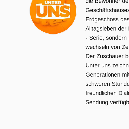
die Bewohner der
Geschäftshauses 
Erdgeschoss des 
Alltagsleben der
- Serie, sondern
wechseln von Zei
Der Zuschauer be
Unter uns zeichn
Generationen mit
schweren Stunden
freundlichen Dia
Sendung verfügba