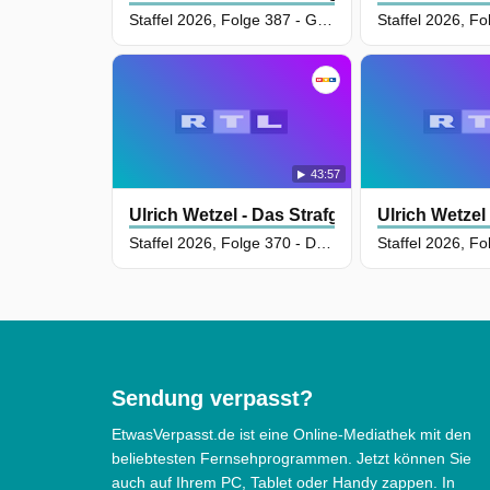
Staffel 2026, Folge 387 - Gequälte Arbeitnehmer beim Team Event - Sollte verhasster Chef in der tiefsten Eifel sterben?
43:57
Ulrich Wetzel - Das Strafgericht
Ulrich Wetzel 
Staffel 2026, Folge 370 - Drama im Supermarkt - Wurde Filialleiter von neidischer Kollegin attackiert?
Sendung verpasst?
EtwasVerpasst.de ist eine Online-Mediathek mit den
beliebtesten Fernsehprogrammen. Jetzt können Sie
auch auf Ihrem PC, Tablet oder Handy zappen. In