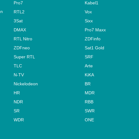
Pro7
Kabel1
on
RTL2
Vox
3Sat
Sixx
DMAX
Pro7 Maxx
RTL Nitro
ZDFinfo
ZDFneo
Sat1 Gold
Super RTL
SRF
TLC
Arte
N-TV
KiKA
Nickelodeon
BR
HR
MDR
NDR
RBB
SR
SWR
WDR
ONE