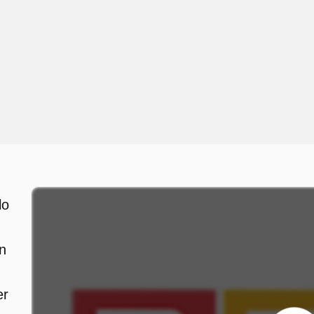
lo
n
er