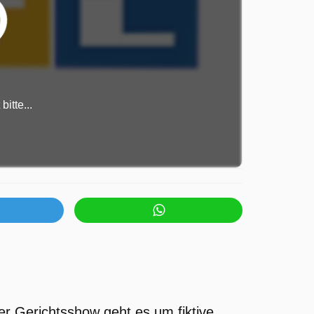
itte...
ser Gerichtsshow geht es um fiktive