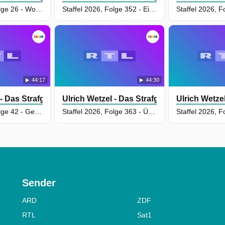
Staffel 2026, Folge 26 - Wollte unheimlicher Spanner seine heimliche Liebe töten?
Staffel 2026, Folge 352 - Einbrecher setzt eingebildete Ü50-Influencerin brutal außer Gefecht
44:17
44:30
- Das Strafgericht
Ulrich Wetzel - Das Strafgericht
Ulrich Wetzel
Staffel 2026, Folge 42 - Generationen-Clash - Übergriffige 57-Jährige setzt Mutter ihres Enkelkindes dreist außer Gefecht
Staffel 2026, Folge 363 - Überlebenstraining wider Willen - Schwiegermonster im Wald ausgesetzt?
Sender
ARD
ZDF
RTL
Sat1