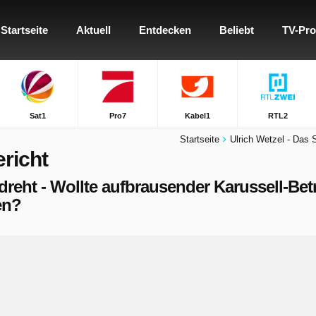
Startseite
Aktuell
Entdecken
Beliebt
TV-Pr
Sat1
Pro7
Kabel1
RTL2
Startseite
Ulrich Wetzel - Das S
ericht
edreht - Wollte aufbrausender Karussell-Be
en?