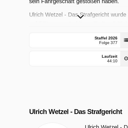
sein Fahrgeschäft gestoßen haben.
Ulrich Wetzel - Das Strafgericht wurde
auf RTL ausgestrahlt am Freitag 8 Mai
2026, 10:00 Uhr. Diese Folge wurde
Staffel 2026
zuerst am Donnerstag 8 Mai 2025
Folge 377
gepostet.
Laufzeit
44:10
Ulrich Wetzel - Das Strafgericht
Ulrich Wetzel - D