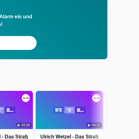
 Alarm ein und
h!
43:28
44:22
 - Das Strafgericht
Ulrich Wetzel - Das Strafgericht
Ulrich Wetze