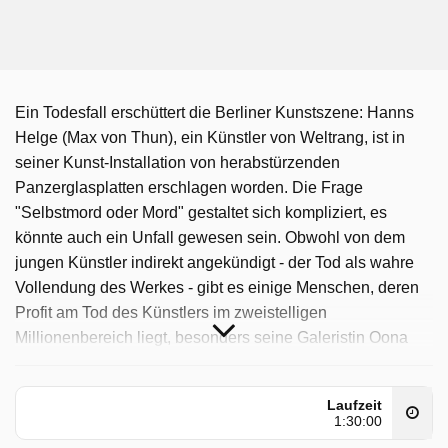
Ein Todesfall erschüttert die Berliner Kunstszene: Hanns
Helge (Max von Thun), ein Künstler von Weltrang, ist in
seiner Kunst-Installation von herabstürzenden
Panzerglasplatten erschlagen worden. Die Frage
"Selbstmord oder Mord" gestaltet sich kompliziert, es
könnte auch ein Unfall gewesen sein. Obwohl von dem
jungen Künstler indirekt angekündigt - der Tod als wahre
Vollendung des Werkes - gibt es einige Menschen, deren
Profit am Tod des Künstlers im zweistelligen
Millionenbereich liegt, besonders seine Galeristin Oona
von Wilm (Karoline Eichhorn) und ein privater Sammler.
Währenddessen bekommt Till Ritter (Dominic Raacke)
Laufzeit
eine traurige Nachricht: Sein Onkel Klaus (Tilo Prückner),
1:30:00
den er sehr mochte, hat sich das Leben genommen. Ritter