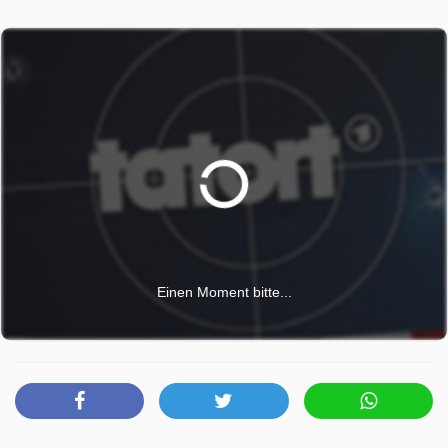
kann das zunächst nicht glauben und untersucht wie
besessen die Möglichkeit eines gewaltsamen Todes. Nicht
nur im beruflichen, auch im privaten Umfeld des toten
Künstlers treffen Felix Stark (Boris Aljinovic) und Till Ritter
auf viele Rätsel. Sagt sein persönlicher Assistent Markus
(Joram Voelklein) die Wahrheit? Ist die ehemalige Muse
Patty (Josefine Preuß) wirklich so ahnungslos, wie sie
vorgibt? Warum weiß Hanns Helges Mutter (Monika
Lennartz) kaum etwas über das Künstler-Dasein ihres
Sohnes? Und welche Rolle spielt die junge
Kunstwissenschaftlerin Anna Linde (Brigitte Hobmeier), die
ihre Doktorarbeit über den Tod im Werk des Verstorbenen
Einen Moment bitte...
geschrieben hat? Ritter muss schließlich schmerzhaft
einsehen, dass sein Onkel freiwillig gestorben ist.
Gemeinsam mit Stark klärt er das Todes-Rätsel um den
Künstler. Hanns Helge wollte nicht sterben. Kunst ist
erfahrbar, der Tod aber nicht.