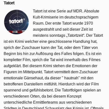
Tatort wurde auf MDR ausgestrahlt am Mittwoch 20 Mai
Tatort
2026, 22:10 Uhr.
Tatort ist eine Serie auf MDR. Absolute
Kult-Krimiserie im deutschsprachigem
Raum. Der erste Tatort wurde 1970
ausgestrahlt und seit dieser Zeit ist
meistens sonntags „Tatortzeit“. Der Tatort
ist ein Krimi welcher eine geschlossene Handlung hat,
sprich der Zuschauer kann der Tat, oder dem Täter von
Beginn bis hin zur Auflösung des Falles folgen. Es ist ein
kompletter Film, sprich die Tat wird innerhalb des Filmes
aufgeklärt. Bei diesem Krimi stehen die Emotionen der
Figuren im Mittelpunkt. Tatort vermittelt dem Zuschauer
emotionale Gänsehaut, da dieser " hautnah" mit den
betroffenen Darstellern mitfühlt. Hierdurch wird der Film
spannend und gefühlsbetont. Die Tatortfolgen spielen an
verschiedenen Orten, da bei diesem Konzept
unterschiedliche Ermittlerteams aus verschiedenen
Städten in Deutschland Schauplatz des Krimis ist. Oftmals