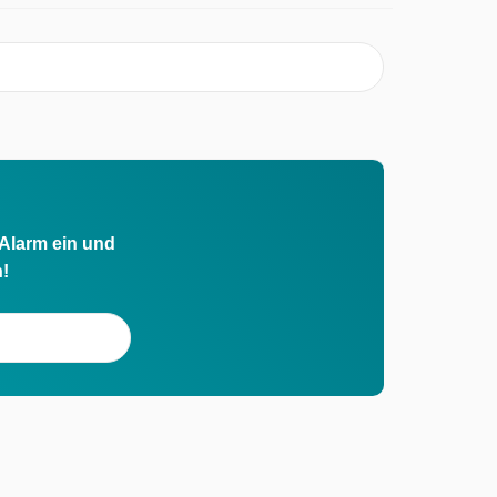
 Alarm ein und
h!