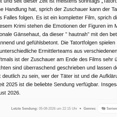
 und seit dieser Zeit ist meistens sonntags „Tatortz
e Handlung hat, sprich der Zuschauer kann der Ta
 Falles folgen. Es ist ein kompletter Film, sprich d
diesem Krimi stehen die Emotionen der Figuren im Mi
nale Gänsehaut, da dieser " hautnah" mit den betr
annend und gefühlsbetont. Die Tatortfolgen spielen
nterschiedliche Ermittlerteams aus verschiedenen
Oftmals ist der Zuschauer am Ende des Films sehr üb
chten sind überraschend geschrieben und lassen d
t deutlich zu sein, wer der Täter ist und die Aufklä
it 2025 ist die beliebte Sendung verfügbar. Insge
ust 2026.
Letzte Sendung:
05-08-2026 um 22:15 Uhr
Genres:
Serien