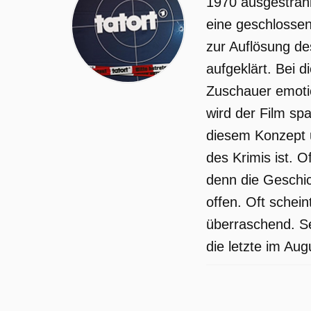
1970 ausgestrahlt
eine geschlossen
zur Auflösung des
aufgeklärt. Bei 
Zuschauer emotio
wird der Film sp
diesem Konzept u
des Krimis ist. 
denn die Geschi
offen. Oft schein
überraschend. Se
die letzte im Aug