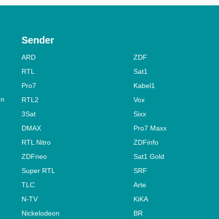
Sender
ARD
ZDF
RTL
Sat1
Pro7
Kabel1
on
RTL2
Vox
3Sat
Sixx
DMAX
Pro7 Maxx
RTL Nitro
ZDFinfo
ZDFneo
Sat1 Gold
Super RTL
SRF
TLC
Arte
N-TV
KiKA
Nickelodeon
BR