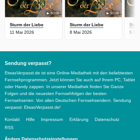
50:00
50:00
Sturm der Liebe
Sturm der Liebe
Stur
11 Mai 2026
8 Mai 2026
5 Ma
Sendung verpasst?
EtwasVerpasst.de ist eine Online-Mediathek mit den beliebtesten
Fernsehprogrammen. Jetzt können Sie auch auf Ihrem PC, Tablet
oder Handy zappen. In unserer Mediathek finden Sie Ganze
Folgen und die neuesten Fernsehfolgen der besten
Fernsehserien. Von allen Deutschen Fernsehsendern. Sendung
verpasst: EtwasVerpasst.de!
Kontakt
Hilfe
Impressum
Erklärung
Datenschutz
RSS
Ändern Datenschutzeinstellungen