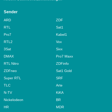
Sender
ARD
ZDF
RTL
Sat1
Pro7
Kabel1
RTL2
Vox
3Sat
Sixx
DMAX
Pro7 Maxx
RTL Nitro
ZDFinfo
ZDFneo
Sat1 Gold
Super RTL
SRF
TLC
Arte
N-TV
KiKA
Nickelodeon
BR
HR
MDR