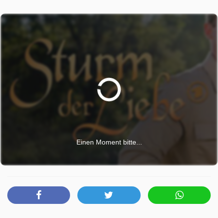
den Kopf gestoßen macht auch Fritz einen Rückzieher und
muss betroffen erkennen, dass Lale noch nicht bereit für
eine neue Beziehung ist. Adam ist erleichtert, dass der
Alptraum für Sandy endlich vorüber ist. Besonders Olivia
gegenüber zeigt er sich (als Massimo) dankbar und ahnt
nicht, dass Olivia längst mehr für ihn empfindet. Und
während Adam zum ersten Mal unbeschwert mit Sandy
zusammen sein kann, sind Olivia und Elias in ihrem
Liebeskummer füreinander da, bis sie der nächste Schock
ereilt.
Sturm der Liebe wurde auf ARD ausgestrahlt am Mittwoch
Einen Moment bitte...
29 April 2026, 15:10 Uhr.