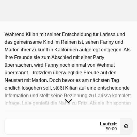
Während Kilian mit seiner Entscheidung für Larissa und
das gemeinsame Kind im Reinen ist, sehen Fanny und
Marlon ihrer Zukunft in Kalifornien aufgeregt entgegen. Als
ihre Freunde sie zum Abschied mit einer Party
überraschen, wird Fanny noch einmal von Wehmut
übermannt – trotzdem überwiegt die Freude auf den
Neustart mit Marlon. Doch bevor es am nächsten Tag
endlich losgehen soll, stößt Kilian auf eine entscheidende
Information und stellt seine Beziehung zu Larissa komplett
infrage. Lale genießt die Nähe zu Fritz. Als sie ihn spontan
einlädt, die Nacht bei ihr zu verbringen, ist Fritz positiv
überrascht, und sie kommen sich immer näher. Doch
Laufzeit
plötzlich stößt Fritz unter Lales Kopfkissen auf ein altes T-
50:00
Shirt von Theo, und Lale zieht sich überfordert zurück. Vor