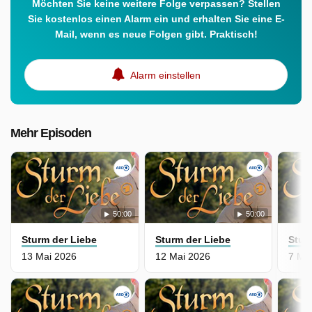
Möchten Sie keine weitere Folge verpassen? Stellen
Sie kostenlos einen Alarm ein und erhalten Sie eine E-
Mail, wenn es neue Folgen gibt. Praktisch!
Alarm einstellen
Mehr Episoden
50:00
50:00
Sturm der Liebe
Sturm der Liebe
Stur
13 Mai 2026
12 Mai 2026
7 Ma