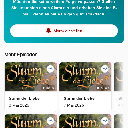
Möchten Sie keine weitere Folge verpassen? Stellen
Sie kostenlos einen Alarm ein und erhalten Sie eine E-
Mail, wenn es neue Folgen gibt. Praktisch!
Alarm einstellen
Mehr Episoden
50:00
50:00
Sturm der Liebe
Sturm der Liebe
Stur
8 Mai 2026
7 Mai 2026
4 Ma