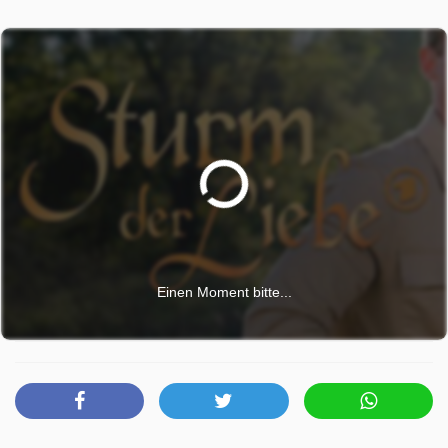
hat, deutet sie sein Verhalten falsch und macht sich
Hoffnungen auf ein Date. Während Katja merkt, dass Leo
immer noch Beschwerden von seinem Sturz beim
Staffellauf hat, spielt dieser die Verletzung herunter und
stürzt sich erneut in sein Training. Katja ahnt, dass Leo
sich von seinem Liebeskummer ablenken will, und vertraut
sich in ihrer Sorge Yannik an. Beim Training merkt auch
Leo allmählich, dass sein Knie ihm Probleme macht. Doch
eine Begegnung mit Elias erinnert ihn schmerzvoll an
seinen Verlust und er schiebt seine Knieschmerzen
beiseite und trainiert umso verbissener – mit bösen Folgen.
Einen Moment bitte...
Sturm der Liebe wurde auf ARD ausgestrahlt am Freitag 24
April 2026, 15:10 Uhr.