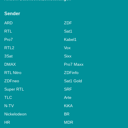
Sender
ARD
ZDF
RTL
Sat1
Pro7
Kabel1
RTL2
Vox
3Sat
Sixx
DMAX
Pro7 Maxx
RTL Nitro
ZDFinfo
ZDFneo
Sat1 Gold
Super RTL
SRF
TLC
Arte
N-TV
KiKA
Nickelodeon
BR
HR
MDR