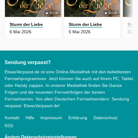
50:00
50:00
Sturm der Liebe
Sturm der Liebe
Stur
6 Mai 2026
5 Mai 2026
30 Ap
Sendung verpasst?
EtwasVerpasst.de ist eine Online-Mediathek mit den beliebtesten
Fernsehprogrammen. Jetzt können Sie auch auf Ihrem PC, Tablet
oder Handy zappen. In unserer Mediathek finden Sie Ganze
Folgen und die neuesten Fernsehfolgen der besten
Fernsehserien. Von allen Deutschen Fernsehsendern. Sendung
verpasst: EtwasVerpasst.de!
Kontakt
Hilfe
Impressum
Erklärung
Datenschutz
RSS
Ändern Datenschutzeinstellungen