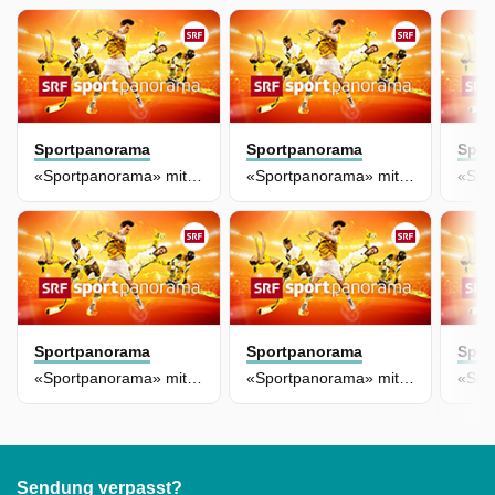
Sportpanorama
Sportpanorama
Spor
«Sportpanorama» mit Studiogästen Alena und Dimitri Marx
«Sportpanorama» mit Studiogast Niederhäuser
Sportpanorama
Sportpanorama
Spor
«Sportpanorama» mit Studiogast Mauro Lustrinelli
«Sportpanorama» mit Studiogast Lara Heini
Sendung verpasst?