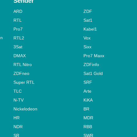
Sender
ARD
ZDF
RTL
Sat1
Pro7
Kabel1
on
RTL2
Vox
3Sat
Sixx
DMAX
Pro7 Maxx
RTL Nitro
ZDFinfo
ZDFneo
Sat1 Gold
Super RTL
SRF
TLC
Arte
N-TV
KiKA
Nickelodeon
BR
HR
MDR
NDR
RBB
SR
SWR