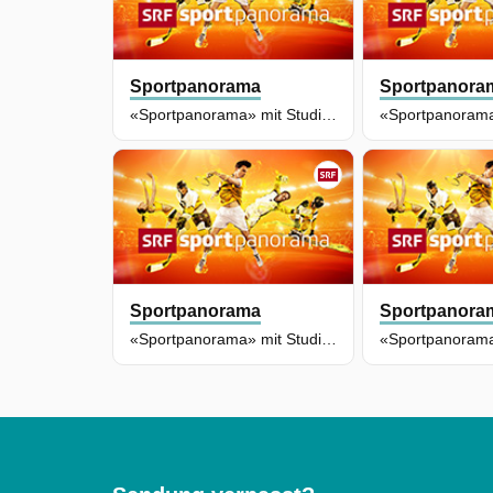
Sportpanorama
Sportpanora
«Sportpanorama» mit Studiogast Nadja Kälin
Sportpanorama
Sportpanora
«Sportpanorama» mit Studiogast Franjo von Allmen