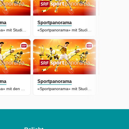
ama
Sportpanorama
Sportpano
«Sportpanorama» mit Studiogast Niels Hintermann
«Sportpanorama» mit Studiogast Hans Flatscher
ama
Sportpanorama
Sportpano
«Sportpanorama» mit den Studiogästen Chiara Tamburlini und Joel Girrbach
«Sportpanorama» mit Studiogast Murat Yakin