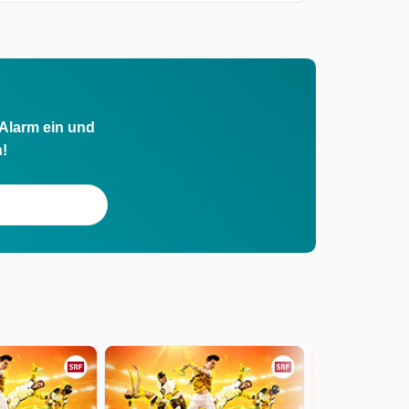
 Alarm ein und
h!