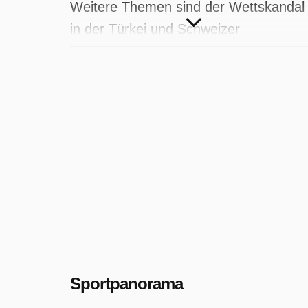
Weitere Themen sind der Wettskandal
in der Türkei und Schweizer
Extremruderer.
Sportpanorama wurde auf SRF
ausgestrahlt am Sonntag 30 Novembe
2025, 19:55 Uhr.
Sportpanorama