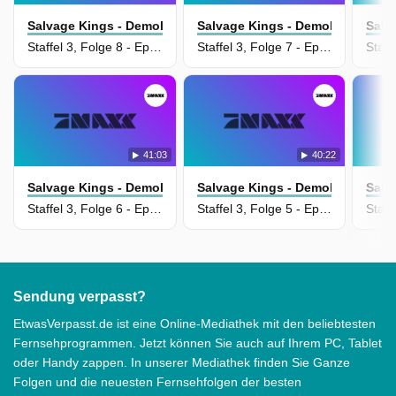
Salvage Kings - Demolieren Und Kassieren
Salvage Kings - Demolieren Und
Salv
Staffel 3, Folge 8 - Episode 8
Staffel 3, Folge 7 - Episode 7
41:03
40:22
Salvage Kings - Demolieren Und Kassieren
Salvage Kings - Demolieren Und
Salv
Staffel 3, Folge 6 - Episode 6
Staffel 3, Folge 5 - Episode 5
Sendung verpasst?
EtwasVerpasst.de ist eine Online-Mediathek mit den beliebtesten
Fernsehprogrammen. Jetzt können Sie auch auf Ihrem PC, Tablet
oder Handy zappen. In unserer Mediathek finden Sie Ganze
Folgen und die neuesten Fernsehfolgen der besten